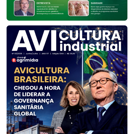
Bastos (SP)
R$ 148,56
cx
Frango - Indicador
SP
R$ 7,16
kg
Frango - Indicador
SP
R$ 7,18
kg
Trigo Atacado - Regional
PR
R$ 1.414,46
t
Trigo Atacado - Regional
RS