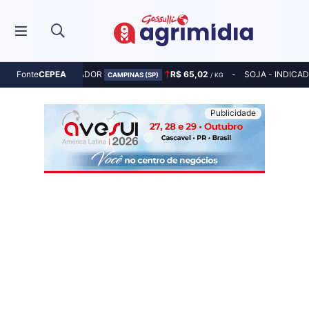
MILHO - INDICADOR
R$ 65,02
SOJA - INDICA
Fonte
CEPEA
CAMPINAS (SP)
/ KG