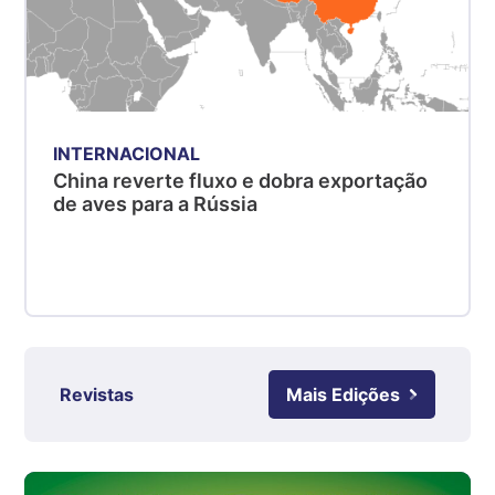
kg
Suíno - Estadual
PR
R$ 4,51
kg
INTERNACIONAL
Suíno - Estadual
China reverte fluxo e dobra exportação
SC
de aves para a Rússia
R$ 4,48
kg
Suíno - Estadual
RS
R$ 4,61
kg
Revistas
Mais Edições
Ovo Branco - Regional
Grande São Paulo (SP)
R$ 142,87
cx