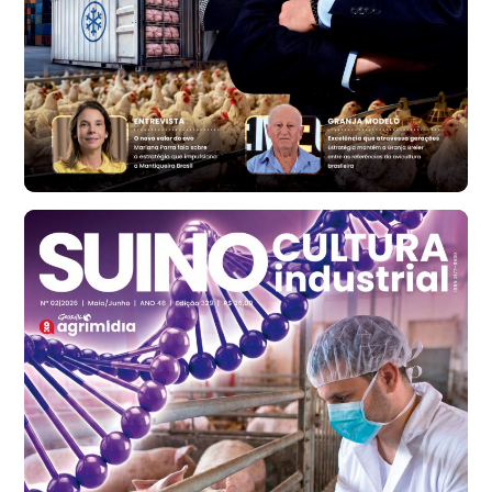
R$ 1.314,61
t
Ovo Vermelho - Regional
Vermelho
R$ 171,61
cx
Ovo Branco - Regional
Santa Maria do Jetibá (ES)
R$ 140,74
cx
Ovo Branco - Regional
Recife (PE)
R$ 147,74
cx
Ovo Vermelho - Regional
Recife (PE)
R$ 157,72
cx