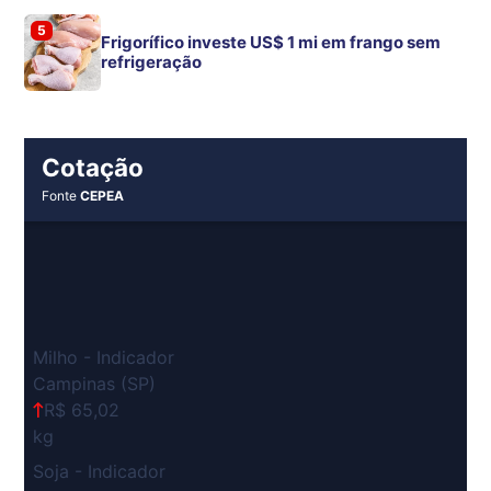
5
Frigorífico investe US$ 1 mi em frango sem
refrigeração
Cotação
Fonte
CEPEA
Milho - Indicador
Campinas (SP)
R$ 65,02
kg
Soja - Indicador