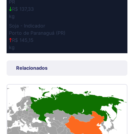
PR
R$ 137,33
kg
Soja - Indicador
Porto de Paranaguá (PR)
R$ 145,15
kg
Suíno Carcaça - Regional
Grande São Paulo (SP)
Relacionados
R$ 7,53
kg
Suíno - Estadual
SP
R$ 5,06
kg
Suíno - Estadual
MG
R$ 5,04