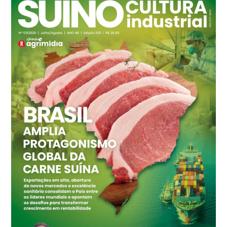
Ovo Branco - Regional
Branco
R$ 145,34
cx
Ovo Vermelho - Regional
Grande São Paulo (SP)
R$ 155,59
cx
Ovo Vermelho - Regional
Vermelho
R$ 159,31
cx
Ovo Branco - Regional
Bastos (SP)
R$ 134,42
cx
Ovo Vermelho - Regional