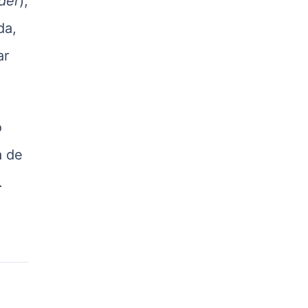
der
),
kg
da,
Suíno - Estadual
PR
ar
R$ 4,53
kg
Suíno - Estadual
SC
o
R$ 4,48
a de
kg
Suíno - Estadual
.
RS
R$ 4,63
kg
Ovo Branco - Regional
Grande São Paulo (SP)
R$ 142,87
cx