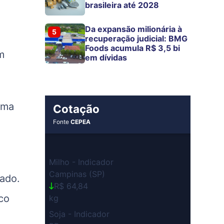
brasileira até 2028
Da expansão milionária à
5
recuperação judicial: BMG
Foods acumula R$ 3,5 bi
m
em dívidas
ima
Cotação
Fonte
CEPEA
Milho - Indicador
Campinas (SP)
nado.
R$ 64,84
co
kg
Soja - Indicador