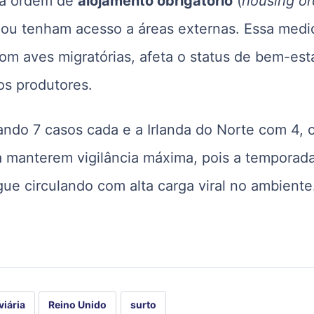
a a ordem de
alojamento obrigatório
(
housing or
s ou tenham acesso a áreas externas. Essa medi
om aves migratórias, afeta o status de bem-est
os produtores.
ando 7 casos cada e a Irlanda do Norte com 4, 
 a manterem vigilância máxima, pois a temporad
ue circulando com alta carga viral no ambiente
viária
Reino Unido
surto