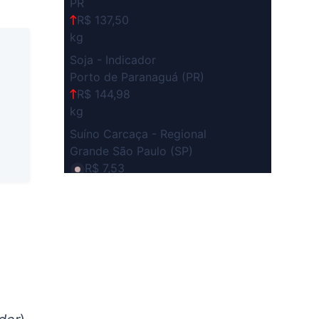
PR
R$ 137,50
kg
Soja - Indicador
Porto de Paranaguá (PR)
R$ 144,98
kg
Suíno Carcaça - Regional
Grande São Paulo (SP)
R$ 7,53
kg
Suíno - Estadual
SP
R$ 5,08
kg
Suíno - Estadual
MG
R$ 5,05