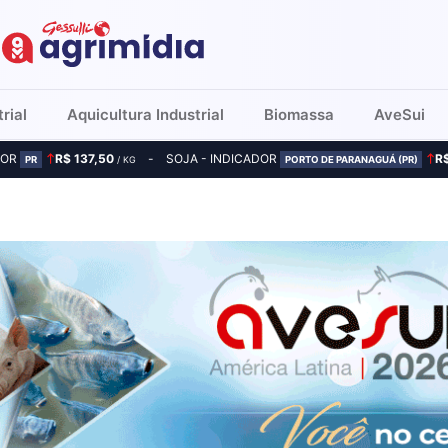
rial
Aquicultura Industrial
Biomassa
AveSui
DOR
R$ 137,50
SOJA - INDICADOR
R
PR
/ KG
PORTO DE PARANAGUÁ (PR)