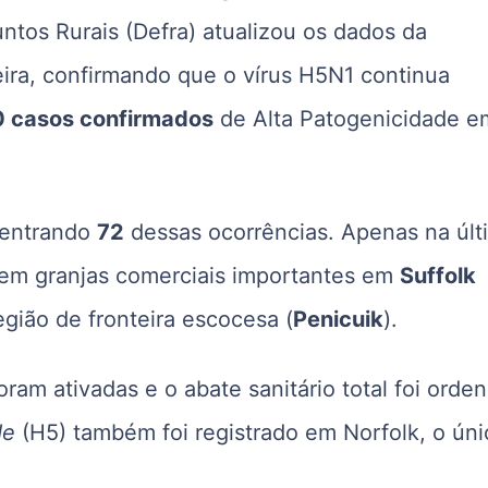
tos Rurais (Defra) atualizou os dados da
ra, confirmando que o vírus H5N1 continua
 casos confirmados
de Alta Patogenicidade e
ncentrando
72
dessas ocorrências. Apenas na últ
em granjas comerciais importantes em
Suffolk
egião de fronteira escocesa (
Penicuik
).
ram ativadas e o abate sanitário total foi orde
de
(H5) também foi registrado em Norfolk, o úni