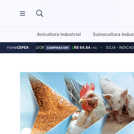
Avicultura Industrial
Suinocultura Indust
MILHO - INDICADOR
R$ 64,84
SOJA - INDICA
Fonte
CEPEA
CAMPINAS (SP)
/ KG