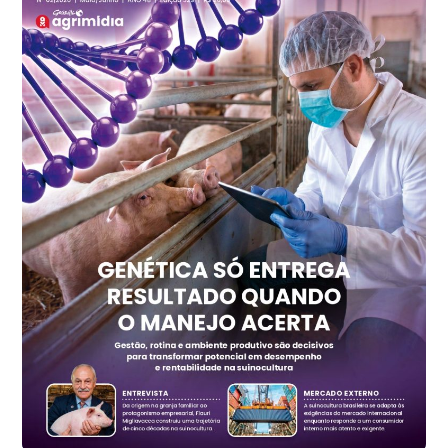
kg
Frango - Indicador
SP
R$ 7,15
kg
Trigo Atacado - Regional
PR
R$ 1.417,12
t
Trigo Atacado - Regional
RS
R$ 1.325,22
t
Ovo Vermelho - Regional
Vermelho
R$ 168,86
cx