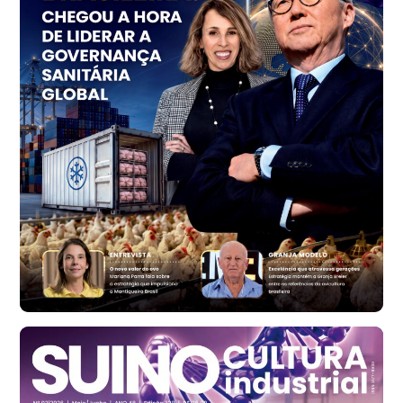
R$ 153,38
cx
Ovo Vermelho - Regional
Vermelho
R$ 156,33
cx
Ovo Branco - Regional
Bastos (SP)
R$ 134,40
cx
Ovo Vermelho - Regional
Bastos (SP)
R$ 146,71
cx
Frango - Indicador
SP
R$ 7,13