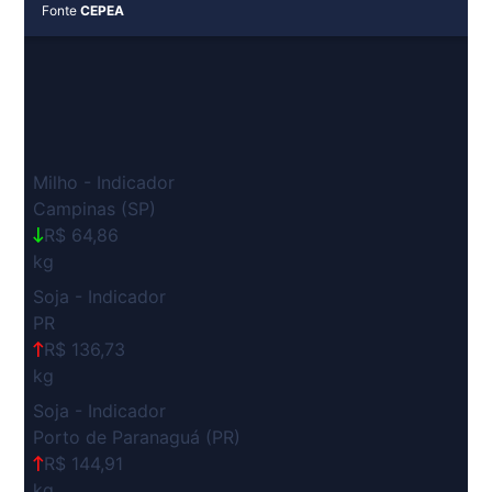
Fonte
CEPEA
Milho - Indicador
Campinas (SP)
R$ 64,86
kg
Soja - Indicador
PR
R$ 136,73
kg
Soja - Indicador
Porto de Paranaguá (PR)
R$ 144,91
kg