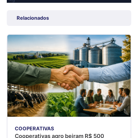
Suíno Carcaça - Regional
Grande São Paulo (SP)
Relacionados
R$ 7,53
kg
Suíno - Estadual
SP
R$ 5,08
kg
Suíno - Estadual
MG
R$ 5,07
kg
Suíno - Estadual
PR
R$ 4,53
kg
COOPERATIVAS
Cooperativas agro beiram R$ 500
Suíno - Estadual