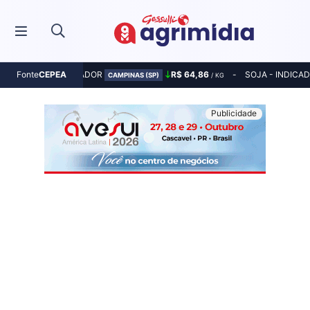
MILHO - INDICADOR
R$ 64,86
SOJA - INDICA
Fonte
CEPEA
CAMPINAS (SP)
/ KG