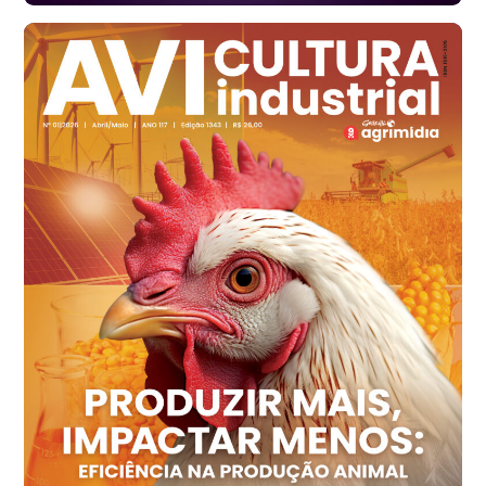
Ovo Branco - Regional
Santa Maria do Jetibá (ES)
R$ 139,62
cx
Ovo Branco - Regional
Recife (PE)
R$ 144,92
cx
Ovo Vermelho - Regional
Recife (PE)
R$ 154,89
cx