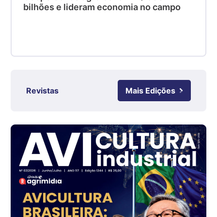
bilhões e lideram economia no campo
SC
R$ 4,50
kg
Suíno - Estadual
RS
R$ 4,63
kg
Revistas
Mais Edições
Ovo Branco - Regional
Grande São Paulo (SP)
R$ 142,62
cx
Ovo Branco - Regional
Branco
R$ 144,99
cx
Ovo Vermelho - Regional
Grande São Paulo (SP)