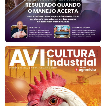
t
Ovo Vermelho - Regional
Vermelho
R$ 168,86
cx
Ovo Branco - Regional
Santa Maria do Jetibá (ES)
R$ 139,62
cx
Ovo Branco - Regional
Recife (PE)
R$ 144,92
cx
Ovo Vermelho - Regional
Recife (PE)
R$ 154,89
cx