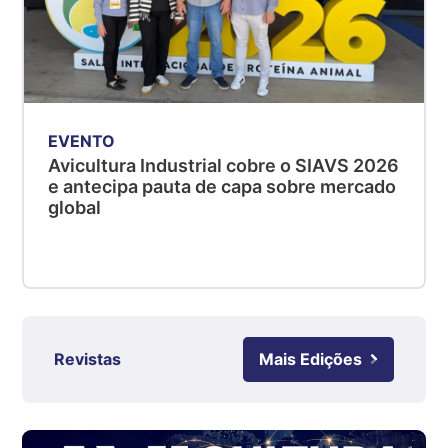
kg
Suíno - Estadual
PR
R$ 4,53
kg
EVENTO
Suíno - Estadual
Avicultura Industrial cobre o SIAVS 2026
SC
e antecipa pauta de capa sobre mercado
R$ 4,50
global
kg
Suíno - Estadual
RS
R$ 4,63
kg
Ovo Branco - Regional
Revistas
Mais Edições
Grande São Paulo (SP)
R$ 142,62
cx