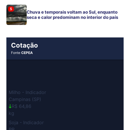
5
Chuva e temporais voltam ao Sul, enquanto
seca e calor predominam no interior do país
Cotação
Fonte
CEPEA
Milho - Indicador
Campinas (SP)
R$ 64,86
kg
Soja - Indicador
PR