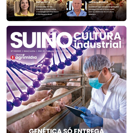
Bastos (SP)
R$ 146,71
cx
Frango - Indicador
SP
R$ 7,13
kg
Frango - Indicador
SP
R$ 7,15
kg
Trigo Atacado - Regional
PR
R$ 1.417,12
t
Trigo Atacado - Regional
RS
R$ 1.325,22