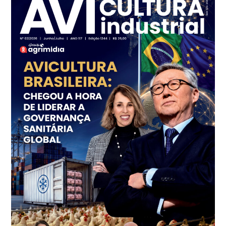
Ovo Branco - Regional
Branco
R$ 144,99
cx
Ovo Vermelho - Regional
Grande São Paulo (SP)
R$ 153,38
cx
Ovo Vermelho - Regional
Vermelho
R$ 156,33
cx
Ovo Branco - Regional
Bastos (SP)
R$ 134,40
cx
Ovo Vermelho - Regional