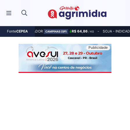
MILHO - INDICADOR
R$ 64,86
SOJA - INDICA
Fonte
CEPEA
CAMPINAS (SP)
/ KG