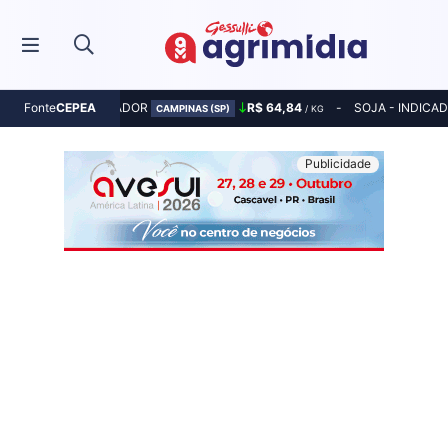
MILHO - INDICADOR
R$ 64,84
SOJA - INDICA
Fonte
CEPEA
CAMPINAS (SP)
/ KG