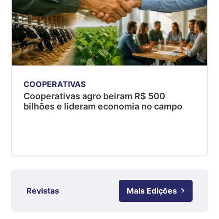
MG
R$ 5,05
kg
Suíno - Estadual
PR
R$ 4,53
kg
COOPERATIVAS
Suíno - Estadual
Cooperativas agro beiram R$ 500
SC
bilhões e lideram economia no campo
R$ 4,48
kg
Suíno - Estadual
RS
R$ 4,63
kg
Revistas
Mais Edições
Ovo Branco - Regional
Grande São Paulo (SP)
R$ 142,87