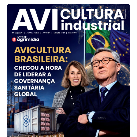
cx
Ovo Branco - Regional
Branco
R$ 145,34
cx
Ovo Vermelho - Regional
Grande São Paulo (SP)
R$ 155,59
cx
Ovo Vermelho - Regional
Vermelho
R$ 159,31
cx
Ovo Branco - Regional
Bastos (SP)
R$ 134,40
cx