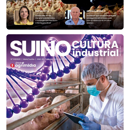
Ovo Vermelho - Regional
Bastos (SP)
R$ 147,87
cx
Frango - Indicador
SP
R$ 7,13
kg
Frango - Indicador
SP
R$ 7,15
kg
Trigo Atacado - Regional
PR
R$ 1.414,20
t
Trigo Atacado - Regional