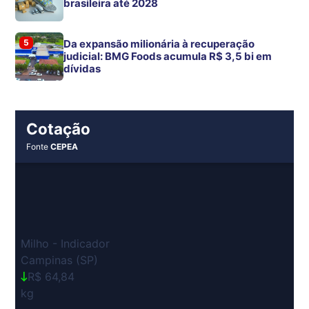
brasileira até 2028
5
Da expansão milionária à recuperação
judicial: BMG Foods acumula R$ 3,5 bi em
dívidas
Cotação
Fonte
CEPEA
Milho - Indicador
Campinas (SP)
R$ 64,84
kg