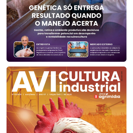
RS
R$ 1.314,40
t
Ovo Vermelho - Regional
Vermelho
R$ 171,15
cx
Ovo Branco - Regional
Santa Maria do Jetibá (ES)
R$ 139,43
cx
Ovo Branco - Regional
Recife (PE)
R$ 149,79
cx
Ovo Vermelho - Regional
Recife (PE)