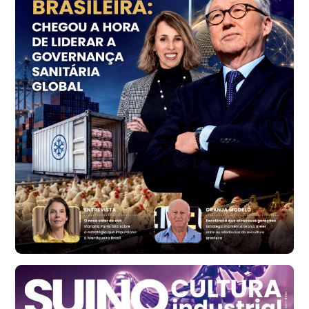
kg
Trigo Atacado - Regional
PR
R$ 1.414,46
t
Trigo Atacado - Regional
RS
R$ 1.314,61
t
Ovo Vermelho - Regional
Vermelho
R$ 171,61
cx
Ovo Branco - Regional
Santa Maria do Jetibá (ES)
R$ 140,74
cx