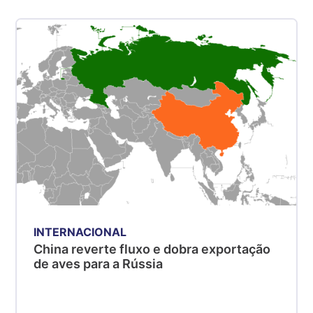
kg
Suíno - Estadual
SP
R$ 5,06
kg
Suíno - Estadual
MG
R$ 5,04
kg
Suíno - Estadual
PR
R$ 4,51
kg
INTERNACIONAL
Suíno - Estadual
China reverte fluxo e dobra exportação
SC
de aves para a Rússia
R$ 4,48
kg