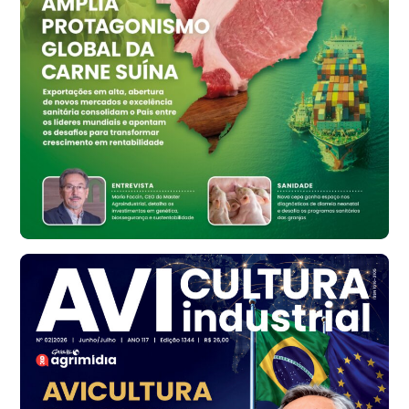
R$ 159,31
cx
Ovo Branco - Regional
Bastos (SP)
R$ 134,42
cx
Ovo Vermelho - Regional
Bastos (SP)
R$ 148,56
cx
Frango - Indicador
SP
R$ 7,16
kg
Frango - Indicador
SP
R$ 7,18