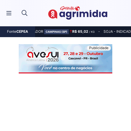
MILHO - INDICADOR
R$ 65,02
SOJA - INDICA
Fonte
CEPEA
CAMPINAS (SP)
/ KG