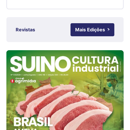
Suíno - Estadual
RS
R$ 4,61
kg
Revistas
Mais Edições
Ovo Branco - Regional
Grande São Paulo (SP)
R$ 142,87
cx
Ovo Branco - Regional
Branco
R$ 145,34
cx
Ovo Vermelho - Regional
Grande São Paulo (SP)
R$ 155,59
cx
Ovo Vermelho - Regional
Vermelho