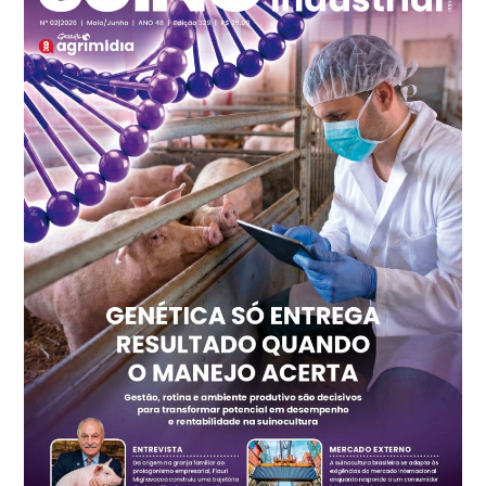
Ovo Branco - Regional
Recife (PE)
R$ 147,74
cx
Ovo Vermelho - Regional
Recife (PE)
R$ 157,72
cx