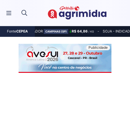
MILHO - INDICADOR
R$ 64,86
SOJA - INDICA
Fonte
CEPEA
CAMPINAS (SP)
/ KG