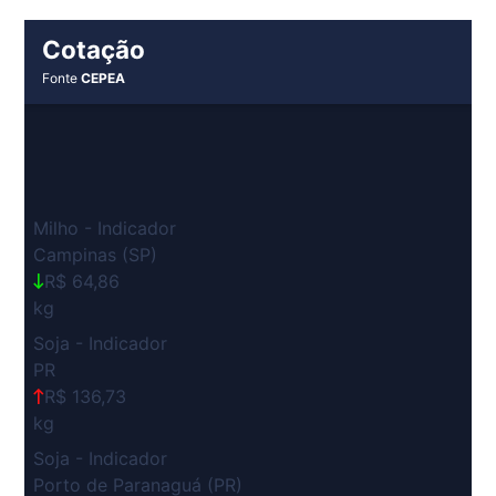
Cotação
Fonte
CEPEA
Milho - Indicador
Campinas (SP)
R$ 64,86
kg
Soja - Indicador
PR
R$ 136,73
kg
Soja - Indicador
Porto de Paranaguá (PR)