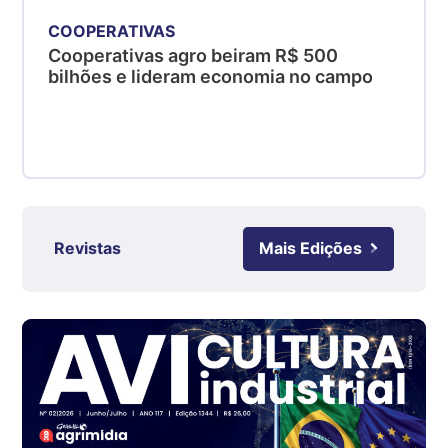
kg
COOPERATIVAS
Suíno - Estadual
Cooperativas agro beiram R$ 500
SC
bilhões e lideram economia no campo
R$ 4,50
kg
Suíno - Estadual
RS
R$ 4,63
kg
Ovo Branco - Regional
Revistas
Mais Edições
Grande São Paulo (SP)
R$ 142,62
cx
Ovo Branco - Regional
Branco
R$ 144,99
cx