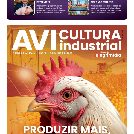
cx
Ovo Branco - Regional
Santa Maria do Jetibá (ES)
R$ 139,62
cx
Ovo Branco - Regional
Recife (PE)
R$ 144,92
cx
Ovo Vermelho - Regional
Recife (PE)
R$ 154,89
cx