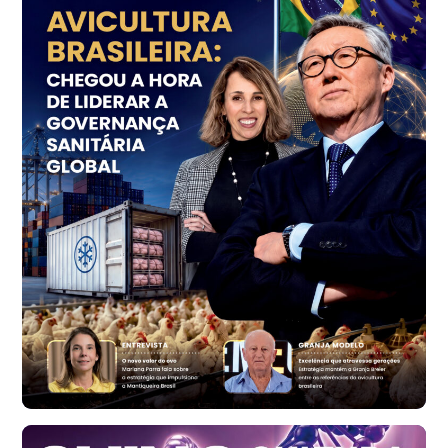
Ovo Vermelho - Regional
Grande São Paulo (SP)
R$ 153,38
cx
Ovo Vermelho - Regional
Vermelho
R$ 156,33
cx
Ovo Branco - Regional
Bastos (SP)
R$ 134,40
cx
Ovo Vermelho - Regional
Bastos (SP)
R$ 146,71
cx
Frango - Indicador
SP