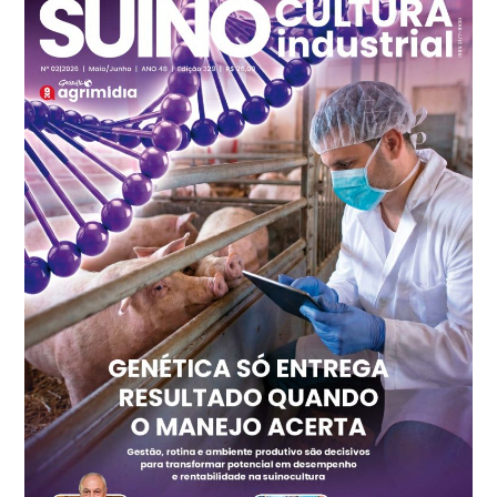
R$ 7,13
kg
Frango - Indicador
SP
R$ 7,15
kg
Trigo Atacado - Regional
PR
R$ 1.417,12
t
Trigo Atacado - Regional
RS
R$ 1.325,22
t
Ovo Vermelho - Regional
Vermelho
R$ 168,86