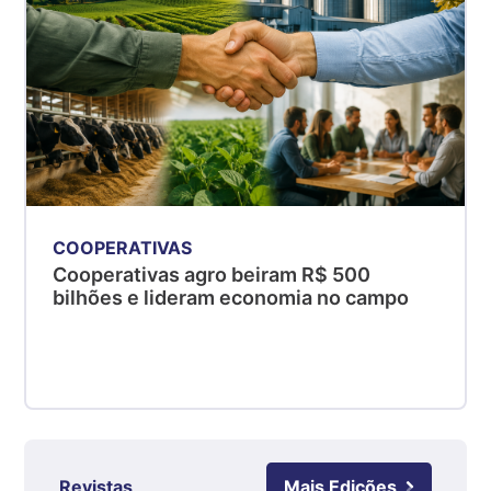
kg
Suíno - Estadual
MG
R$ 5,05
kg
Suíno - Estadual
PR
R$ 4,53
kg
COOPERATIVAS
Suíno - Estadual
Cooperativas agro beiram R$ 500
SC
bilhões e lideram economia no campo
R$ 4,48
kg
Suíno - Estadual
RS
R$ 4,63
kg
Revistas
Mais Edições