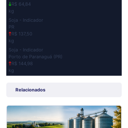
R$ 64,84
kg
Soja - Indicador
PR
R$ 137,50
kg
Soja - Indicador
Porto de Paranaguá (PR)
R$ 144,98
kg
Suíno Carcaça - Regional
Grande São Paulo (SP)
Relacionados
R$ 7,53
kg
Suíno - Estadual
SP
R$ 5,08