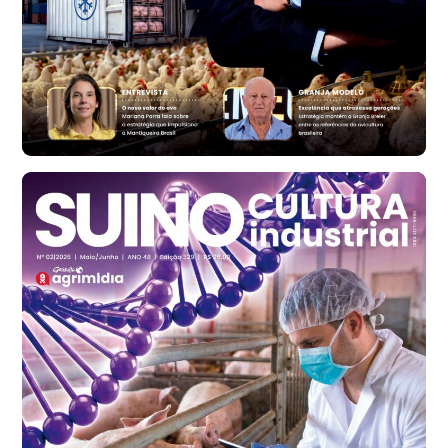
R$ 134,40
cx
Ovo Vermelho - Regional
Bastos (SP)
R$ 147,87
cx
Frango - Indicador
SP
R$ 7,13
kg
Frango - Indicador
SP
R$ 7,15
kg
Trigo Atacado - Regional
PR
R$ 1.414,20