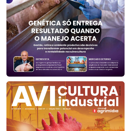
t
Trigo Atacado - Regional
RS
R$ 1.314,40
t
Ovo Vermelho - Regional
Vermelho
R$ 171,15
cx
Ovo Branco - Regional
Santa Maria do Jetibá (ES)
R$ 139,43
cx
Ovo Branco - Regional
Recife (PE)
R$ 149,79
cx