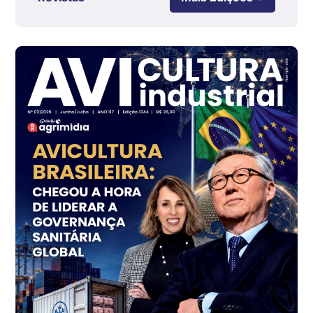
Ovo Branco - Regional
Grande São Paulo (SP)
R$ 142,87
cx
Ovo Branco - Regional
Branco
R$ 145,34
cx
Ovo Vermelho - Regional
Grande São Paulo (SP)
R$ 155,59
cx
Ovo Vermelho - Regional
Vermelho
R$ 159,31
cx
Ovo Branco - Regional
Bastos (SP)