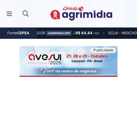
MILHO - INDICADOR
R$ 64,84
SOJA - INDICA
Fonte
CEPEA
CAMPINAS (SP)
/ KG