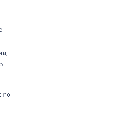
kg
Suíno - Estadual
PR
e
R$ 4,51
kg
Suíno - Estadual
ra,
SC
R$ 4,48
 o
kg
Suíno - Estadual
RS
R$ 4,61
s no
kg
Ovo Branco - Regional
Grande São Paulo (SP)
R$ 142,87
cx