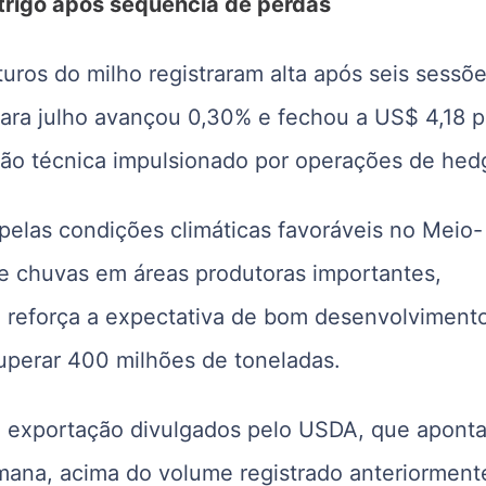
trigo após sequência de perdas
turos do milho registraram alta após seis sessõ
ara julho avançou 0,30% e fechou a US$ 4,18 p
o técnica impulsionado por operações de hed
 pelas condições climáticas favoráveis no Meio-
e chuvas em áreas produtoras importantes,
s, reforça a expectativa de bom desenvolviment
uperar 400 milhões de toneladas.
 exportação divulgados pelo USDA, que apont
mana, acima do volume registrado anteriorment