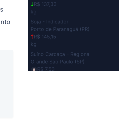
R$ 137,33
os
kg
anto
Soja - Indicador
Porto de Paranaguá (PR)
R$ 145,15
kg
Suíno Carcaça - Regional
Grande São Paulo (SP)
R$ 7,53
kg
Suíno - Estadual
SP
R$ 5,06
kg
Suíno - Estadual
MG
R$ 5,04