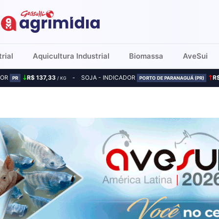
rial
Aquicultura Industrial
Biomassa
AveSui
DOR
R$ 137,33
SOJA - INDICADOR
R
PR
/ KG
PORTO DE PARANAGUÁ (PR)