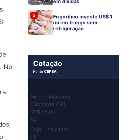
em dívidas
s
5
Frigorífico investe US$ 1
S$
mi em frango sem
refrigeração
de
Cotação
s. No
Fonte
CEPEA
o e
Milho - Indicador
Campinas (SP)
R$ 65,02
kg
dos,
Soja - Indicador
ão
PR