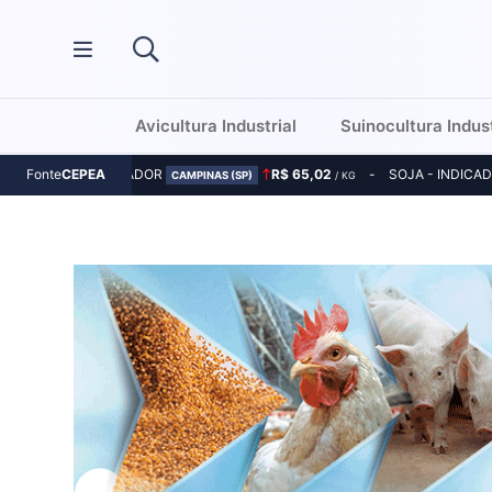
Avicultura Industrial
Suinocultura Indust
MILHO - INDICADOR
R$ 65,02
SOJA - INDICA
Fonte
CEPEA
CAMPINAS (SP)
/ KG