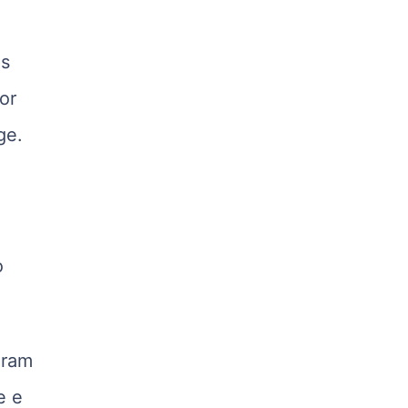
kg
Suíno - Estadual
PR
es
R$ 4,51
or
kg
Suíno - Estadual
ge.
SC
R$ 4,48
kg
Suíno - Estadual
RS
o
R$ 4,61
kg
Ovo Branco - Regional
Grande São Paulo (SP)
aram
R$ 142,87
cx
e e