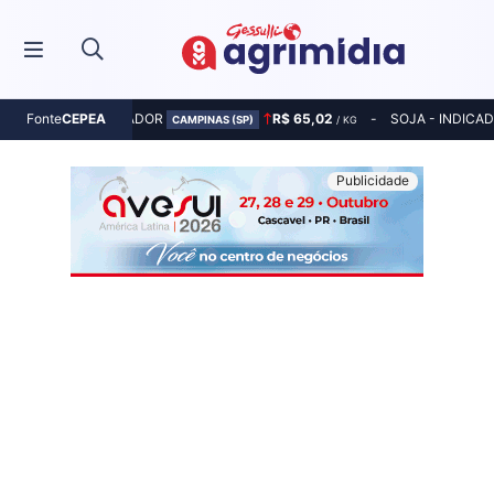
MILHO - INDICADOR
R$ 65,02
SOJA - INDICA
Fonte
CEPEA
CAMPINAS (SP)
/ KG