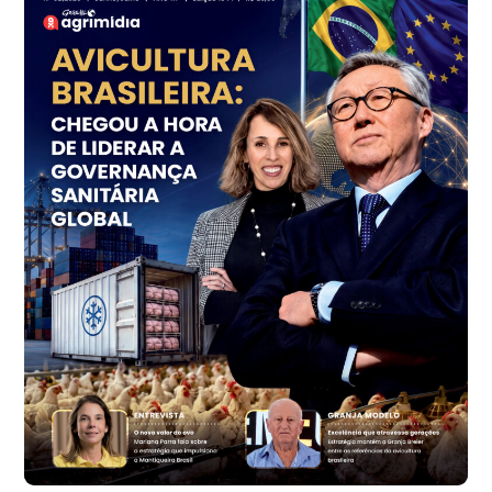
Frango - Indicador
SP
R$ 7,18
kg
Trigo Atacado - Regional
PR
R$ 1.414,46
t
Trigo Atacado - Regional
RS
R$ 1.314,61
t
Ovo Vermelho - Regional
Vermelho
R$ 171,61
cx
Ovo Branco - Regional