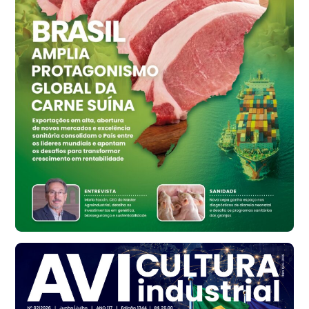
cx
Ovo Vermelho - Regional
Vermelho
R$ 159,31
cx
Ovo Branco - Regional
Bastos (SP)
R$ 134,42
cx
Ovo Vermelho - Regional
Bastos (SP)
R$ 148,56
cx
Frango - Indicador
SP
R$ 7,16
kg