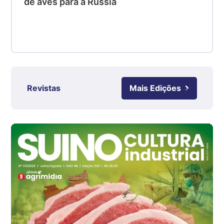
de aves para a Rússia
R$ 4,48
kg
Suíno - Estadual
RS
R$ 4,61
kg
Revistas
Mais Edições
Ovo Branco - Regional
Grande São Paulo (SP)
R$ 142,87
cx
Ovo Branco - Regional
Branco
R$ 145,34
cx
Ovo Vermelho - Regional
Grande São Paulo (SP)
R$ 155,59