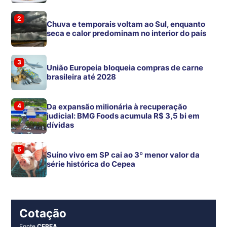
2
Chuva e temporais voltam ao Sul, enquanto
seca e calor predominam no interior do país
3
União Europeia bloqueia compras de carne
brasileira até 2028
4
Da expansão milionária à recuperação
judicial: BMG Foods acumula R$ 3,5 bi em
dívidas
5
Suíno vivo em SP cai ao 3º menor valor da
série histórica do Cepea
Cotação
Fonte
CEPEA