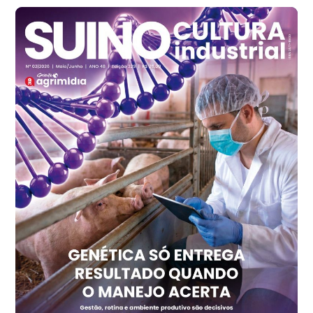
Santa Maria do Jetibá (ES)
R$ 140,74
cx
Ovo Branco - Regional
Recife (PE)
R$ 147,74
cx
Ovo Vermelho - Regional
Recife (PE)
R$ 157,72
cx