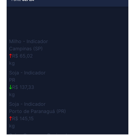
Milho - Indicador
Campinas (SP)
R$ 65,02
kg
Soja - Indicador
PR
R$ 137,33
kg
Soja - Indicador
Porto de Paranaguá (PR)
R$ 145,15
kg