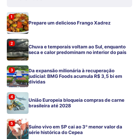
1
Prepare um delicioso Frango Xadrez
2
Chuva e temporais voltam ao Sul, enquanto
seca e calor predominam no interior do país
3
Da expansão milionária à recuperação
judicial: BMG Foods acumula R$ 3,5 bi em
dívidas
4
União Europeia bloqueia compras de carne
brasileira até 2028
5
Suíno vivo em SP cai ao 3º menor valor da
série histórica do Cepea