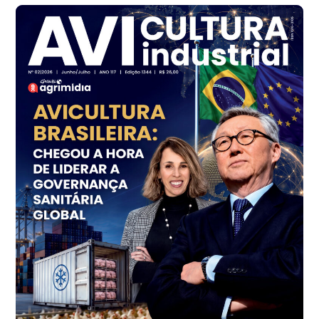
Frango - Indicador
SP
R$ 7,16
kg
Frango - Indicador
SP
R$ 7,18
kg
Trigo Atacado - Regional
PR
R$ 1.414,46
t
Trigo Atacado - Regional
RS
R$ 1.314,61
t
Ovo Vermelho - Regional