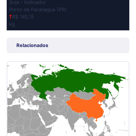
Soja - Indicador
Porto de Paranaguá (PR)
R$ 145,15
kg
Suíno Carcaça - Regional
Grande São Paulo (SP)
Relacionados
R$ 7,53
kg
Suíno - Estadual
SP
R$ 5,06
kg
Suíno - Estadual
MG
R$ 5,04
kg
Suíno - Estadual
PR