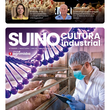
Vermelho
R$ 171,61
cx
Ovo Branco - Regional
Santa Maria do Jetibá (ES)
R$ 140,74
cx
Ovo Branco - Regional
Recife (PE)
R$ 147,74
cx
Ovo Vermelho - Regional
Recife (PE)
R$ 157,72
cx