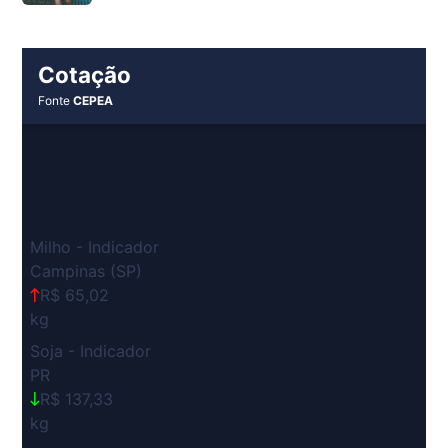
Cotação
Fonte
CEPEA
Milho - Indicador
Campinas (SP)
R$ 65,02
kg
Soja - Indicador
PR
R$ 137,33
kg