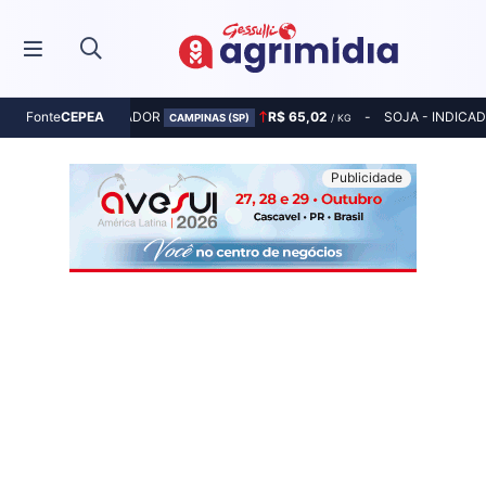
MILHO - INDICADOR
R$ 65,02
SOJA - INDICA
Fonte
CEPEA
CAMPINAS (SP)
/ KG