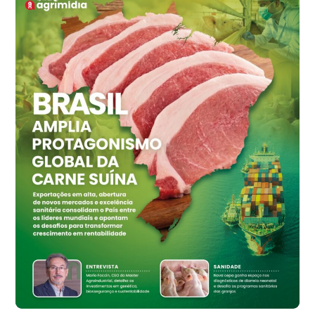
cx
Ovo Vermelho - Regional
Grande São Paulo (SP)
R$ 155,59
cx
Ovo Vermelho - Regional
Vermelho
R$ 159,31
cx
Ovo Branco - Regional
Bastos (SP)
R$ 134,42
cx
Ovo Vermelho - Regional
Bastos (SP)
R$ 148,56
cx