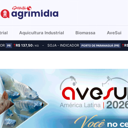
rial
Aquicultura Industrial
Biomassa
AveSui
DOR
R$ 137,50
SOJA - INDICADOR
R
PR
/ KG
PORTO DE PARANAGUÁ (PR)