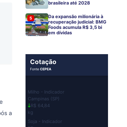
brasileira até 2028
Da expansão milionária à
5
recuperação judicial: BMG
Foods acumula R$ 3,5 bi
em dívidas
Cotação
Fonte
CEPEA
Milho - Indicador
Campinas (SP)
de
R$ 64,84
kg
pós a
Soja - Indicador