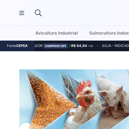
Avicultura Industrial
Suinocultura Indust
MILHO - INDICADOR
R$ 64,84
SOJA - INDICA
Fonte
CEPEA
CAMPINAS (SP)
/ KG