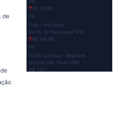
PR
R$ 137,50
kg
s de
Soja - Indicador
Porto de Paranaguá (PR)
R$ 144,98
kg
Suíno Carcaça - Regional
Grande São Paulo (SP)
R$ 7,53
 de
kg
ação
Suíno - Estadual
SP
R$ 5,08
kg
Suíno - Estadual
MG
R$ 5,05