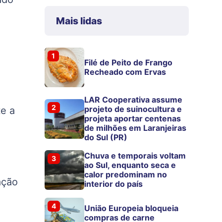
Mais lidas
1
Filé de Peito de Frango
Recheado com Ervas
LAR Cooperativa assume
2
projeto de suinocultura e
te a
projeta aportar centenas
de milhões em Laranjeiras
do Sul (PR)
Chuva e temporais voltam
3
ao Sul, enquanto seca e
calor predominam no
ação
interior do país
4
União Europeia bloqueia
compras de carne