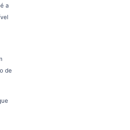
 é a
kg
Suíno - Estadual
ível
PR
R$ 4,53
kg
Suíno - Estadual
SC
m
R$ 4,48
kg
co de
Suíno - Estadual
RS
R$ 4,63
kg
que
Ovo Branco - Regional
Grande São Paulo (SP)
R$ 142,87
cx