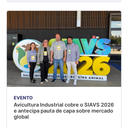
kg
Suíno - Estadual
SP
R$ 5,08
kg
Suíno - Estadual
MG
R$ 5,07
kg
Suíno - Estadual
PR
R$ 4,53
kg
EVENTO
Suíno - Estadual
Avicultura Industrial cobre o SIAVS 2026
SC
e antecipa pauta de capa sobre mercado
R$ 4,50
global
kg