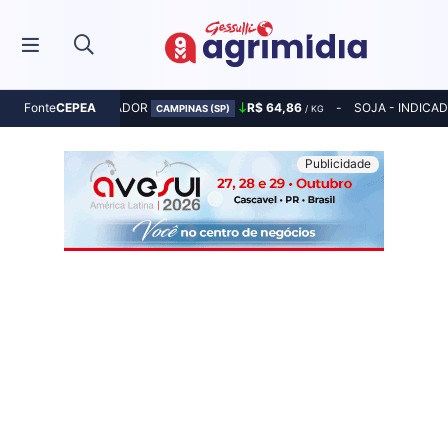
MILHO - INDICADOR
R$ 64,86
SOJA - INDICA
Fonte
CEPEA
CAMPINAS (SP)
/ KG