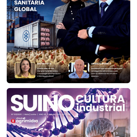
Vermelho
R$ 156,33
cx
Ovo Branco - Regional
Bastos (SP)
R$ 134,40
cx
Ovo Vermelho - Regional
Bastos (SP)
R$ 146,71
cx
Frango - Indicador
SP
R$ 7,13
kg
Frango - Indicador
SP
R$ 7,15