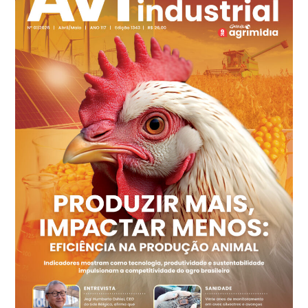
Ovo Branco - Regional
Recife (PE)
R$ 144,92
cx
Ovo Vermelho - Regional
Recife (PE)
R$ 154,89
cx