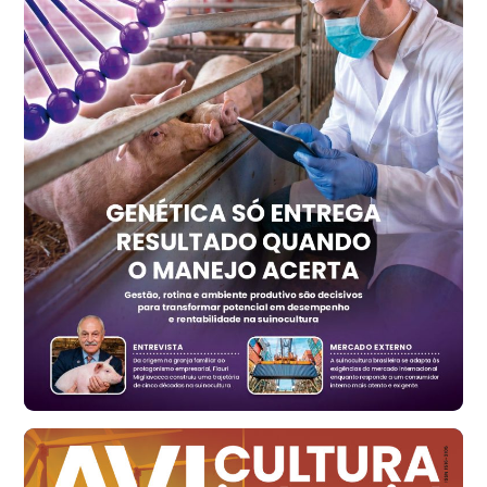
kg
Trigo Atacado - Regional
PR
R$ 1.417,12
t
Trigo Atacado - Regional
RS
R$ 1.325,22
t
Ovo Vermelho - Regional
Vermelho
R$ 168,86
cx
Ovo Branco - Regional
Santa Maria do Jetibá (ES)
R$ 139,62
cx