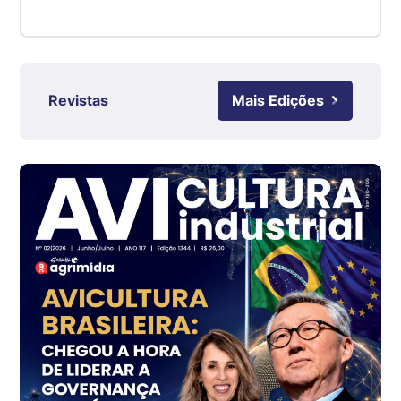
Suíno - Estadual
RS
R$ 4,63
kg
Revistas
Mais Edições
Ovo Branco - Regional
Grande São Paulo (SP)
R$ 142,62
cx
Ovo Branco - Regional
Branco
R$ 144,99
cx
Ovo Vermelho - Regional
Grande São Paulo (SP)
R$ 153,38
cx
Ovo Vermelho - Regional