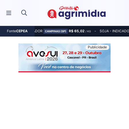
MILHO - INDICADOR
R$ 65,02
SOJA - INDICAD
Fonte
CEPEA
CAMPINAS (SP)
/ KG