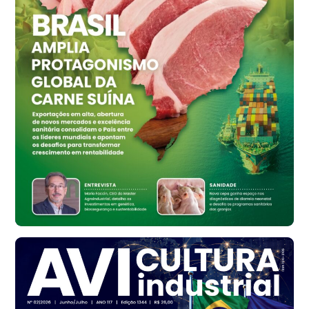
cx
Ovo Vermelho - Regional
Vermelho
R$ 159,31
cx
Ovo Branco - Regional
Bastos (SP)
R$ 134,42
cx
Ovo Vermelho - Regional
Bastos (SP)
R$ 148,56
cx
Frango - Indicador
SP
R$ 7,16
kg