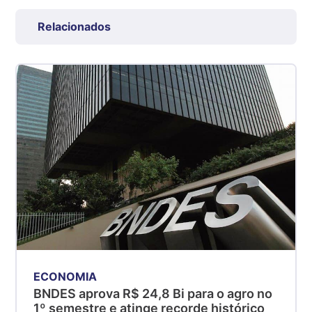
Suíno Carcaça - Regional
Grande São Paulo (SP)
Relacionados
R$ 7,53
kg
Suíno - Estadual
SP
R$ 5,06
kg
Suíno - Estadual
MG
R$ 5,04
kg
Suíno - Estadual
PR
R$ 4,51
kg
ECONOMIA
BNDES aprova R$ 24,8 Bi para o agro no
Suíno - Estadual
1º semestre e atinge recorde histórico