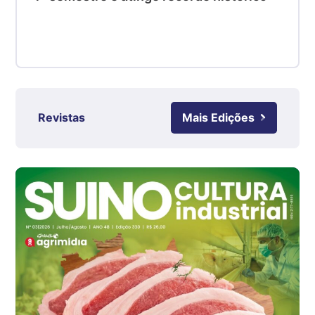
SC
R$ 4,48
kg
Suíno - Estadual
RS
R$ 4,61
kg
Revistas
Mais Edições
Ovo Branco - Regional
Grande São Paulo (SP)
R$ 142,87
cx
Ovo Branco - Regional
Branco
R$ 145,34
cx
Ovo Vermelho - Regional
Grande São Paulo (SP)
R$ 155,59