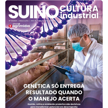
Santa Maria do Jetibá (ES)
R$ 140,74
cx
Ovo Branco - Regional
Recife (PE)
R$ 147,74
cx
Ovo Vermelho - Regional
Recife (PE)
R$ 157,72
cx