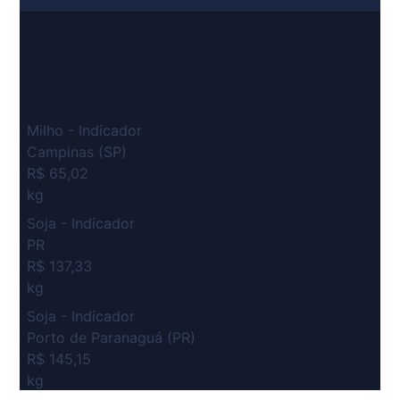
Milho - Indicador
Campinas (SP)
R$ 65,02
kg
Soja - Indicador
PR
R$ 137,33
kg
Soja - Indicador
Porto de Paranaguá (PR)
R$ 145,15
kg