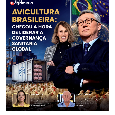
Frango - Indicador
SP
R$ 7,18
kg
Trigo Atacado - Regional
PR
R$ 1.414,46
t
Trigo Atacado - Regional
RS
R$ 1.314,61
t
Ovo Vermelho - Regional
Vermelho
R$ 171,61
cx
Ovo Branco - Regional