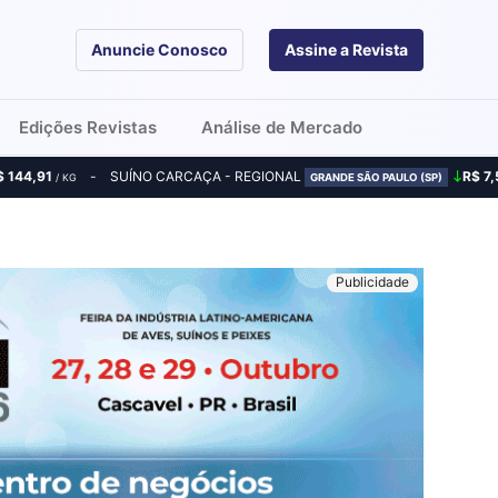
Anuncie Conosco
Assine a Revista
Edições Revistas
Análise de Mercado
$ 144,91
SUÍNO CARCAÇA - REGIONAL
R$ 7,
/ KG
GRANDE SÃO PAULO (SP)