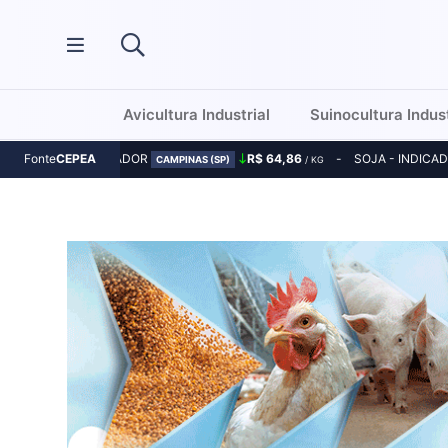
Avicultura Industrial
Suinocultura Indust
MILHO - INDICADOR
R$ 64,86
SOJA - INDICA
Fonte
CEPEA
CAMPINAS (SP)
/ KG