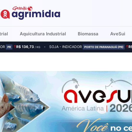
rial
Aquicultura Industrial
Biomassa
AveSui
DOR
R$ 136,73
SOJA - INDICADOR
R
PR
/ KG
PORTO DE PARANAGUÁ (PR)