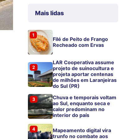
Mais lidas
1
Filé de Peito de Frango
Recheado com Ervas
LAR Cooperativa assume
2
projeto de suinocultura e
projeta aportar centenas
de milhões em Laranjeiras
do Sul (PR)
Chuva e temporais voltam
3
ao Sul, enquanto seca e
calor predominam no
interior do país
a
4
Mapeamento digital vira
trunfo no combate aos