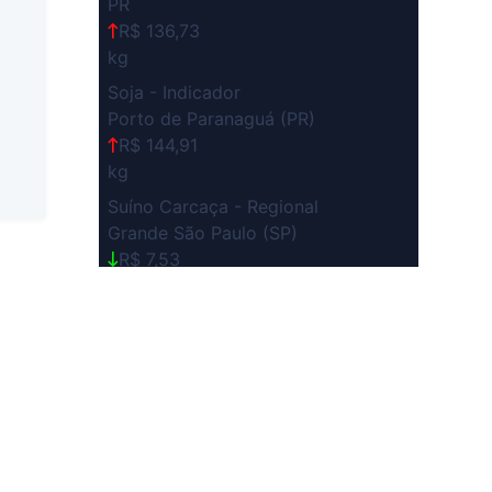
PR
R$ 136,73
kg
Soja - Indicador
Porto de Paranaguá (PR)
R$ 144,91
kg
Suíno Carcaça - Regional
Grande São Paulo (SP)
R$ 7,53
kg
Suíno - Estadual
SP
R$ 5,08
kg
Suíno - Estadual
MG
R$ 5,07