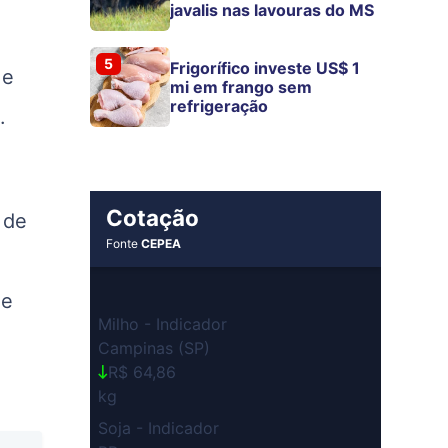
javalis nas lavouras do MS
5
Frigorífico investe US$ 1
 e
mi em frango sem
refrigeração
.
Cotação
 de
Fonte
CEPEA
 e
Milho - Indicador
Campinas (SP)
R$ 64,86
kg
Soja - Indicador