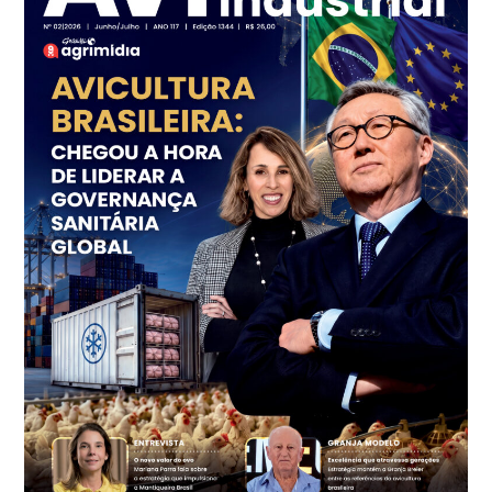
kg
Frango - Indicador
SP
R$ 7,18
kg
Trigo Atacado - Regional
PR
R$ 1.414,46
t
Trigo Atacado - Regional
RS
R$ 1.314,61
t
Ovo Vermelho - Regional
Vermelho
R$ 171,61
cx