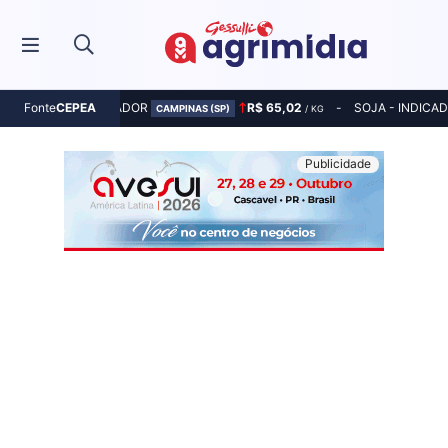
MILHO - INDICADOR
R$ 65,02
SOJA - INDICA
Fonte
CEPEA
CAMPINAS (SP)
/ KG