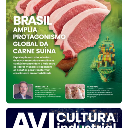
R$ 155,59
cx
Ovo Vermelho - Regional
Vermelho
R$ 159,31
cx
Ovo Branco - Regional
Bastos (SP)
R$ 134,42
cx
Ovo Vermelho - Regional
Bastos (SP)
R$ 148,56
cx
Frango - Indicador
SP
R$ 7,16