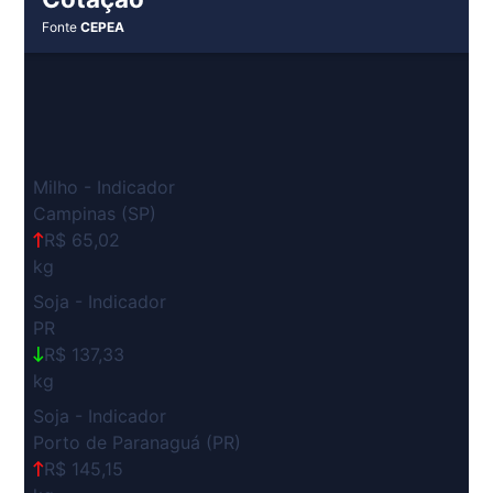
Fonte
CEPEA
Milho - Indicador
Campinas (SP)
R$ 65,02
kg
Soja - Indicador
PR
R$ 137,33
kg
Soja - Indicador
Porto de Paranaguá (PR)
R$ 145,15