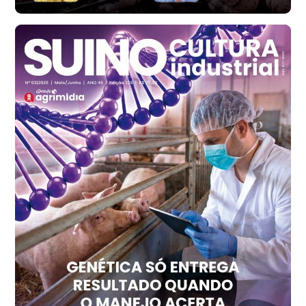
Ovo Branco - Regional
Santa Maria do Jetibá (ES)
R$ 140,74
cx
Ovo Branco - Regional
Recife (PE)
R$ 147,74
cx
Ovo Vermelho - Regional
Recife (PE)
R$ 157,72
cx