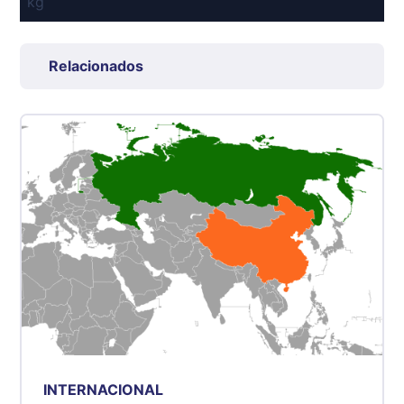
kg
Suíno Carcaça - Regional
Grande São Paulo (SP)
Relacionados
R$ 7,53
kg
Suíno - Estadual
SP
R$ 5,06
kg
Suíno - Estadual
MG
R$ 5,04
kg
Suíno - Estadual
PR
R$ 4,51
kg
INTERNACIONAL