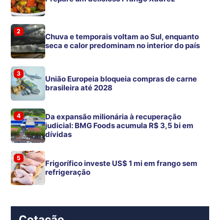
2
Chuva e temporais voltam ao Sul, enquanto
seca e calor predominam no interior do país
3
União Europeia bloqueia compras de carne
brasileira até 2028
4
Da expansão milionária à recuperação
judicial: BMG Foods acumula R$ 3,5 bi em
dívidas
5
Frigorífico investe US$ 1 mi em frango sem
refrigeração
Cotação