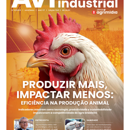
Ovo Branco - Regional
Recife (PE)
R$ 149,79
cx
Ovo Vermelho - Regional
Recife (PE)
R$ 158,77
cx