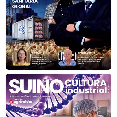
R$ 159,31
cx
Ovo Branco - Regional
Bastos (SP)
R$ 134,40
cx
Ovo Vermelho - Regional
Bastos (SP)
R$ 147,87
cx
Frango - Indicador
SP
R$ 7,13
kg
Frango - Indicador
SP
R$ 7,15