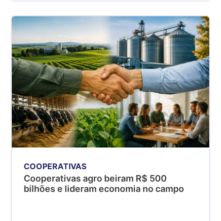
kg
Suíno - Estadual
SP
R$ 5,08
kg
Suíno - Estadual
MG
R$ 5,05
kg
Suíno - Estadual
PR
R$ 4,53
kg
COOPERATIVAS
Suíno - Estadual
Cooperativas agro beiram R$ 500
SC
bilhões e lideram economia no campo
R$ 4,48
kg