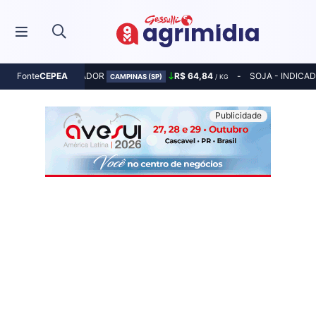
MILHO - INDICADOR
R$ 64,84
SOJA - INDICA
Fonte
CEPEA
CAMPINAS (SP)
/ KG