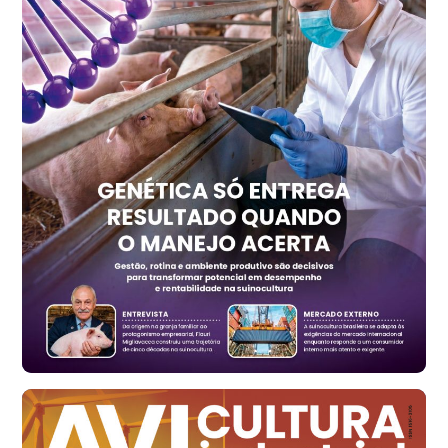
kg
Trigo Atacado - Regional
PR
R$ 1.414,20
t
Trigo Atacado - Regional
RS
R$ 1.314,40
t
Ovo Vermelho - Regional
Vermelho
R$ 171,15
cx
Ovo Branco - Regional
Santa Maria do Jetibá (ES)
R$ 139,43
cx