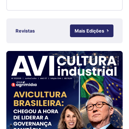
Suíno - Estadual
RS
R$ 4,63
kg
Revistas
Mais Edições
Ovo Branco - Regional
Grande São Paulo (SP)
R$ 142,87
cx
Ovo Branco - Regional
Branco
R$ 145,34
cx
Ovo Vermelho - Regional
Grande São Paulo (SP)
R$ 155,59
cx
Ovo Vermelho - Regional
Vermelho