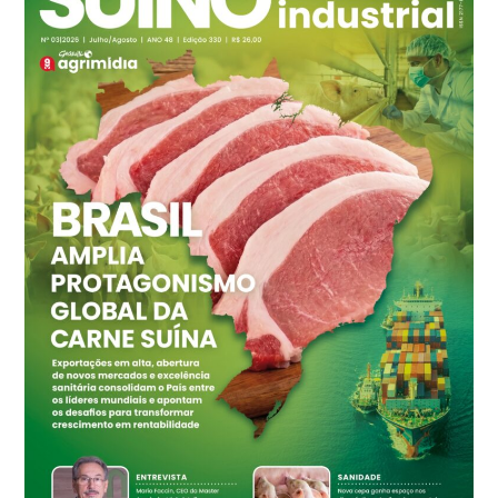
R$ 145,34
cx
Ovo Vermelho - Regional
Grande São Paulo (SP)
R$ 155,59
cx
Ovo Vermelho - Regional
Vermelho
R$ 159,31
cx
Ovo Branco - Regional
Bastos (SP)
R$ 134,42
cx
Ovo Vermelho - Regional
Bastos (SP)
R$ 148,56