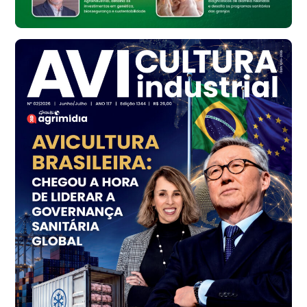
cx
Frango - Indicador
SP
R$ 7,16
kg
Frango - Indicador
SP
R$ 7,18
kg
Trigo Atacado - Regional
PR
R$ 1.414,46
t
Trigo Atacado - Regional
RS
R$ 1.314,61
t