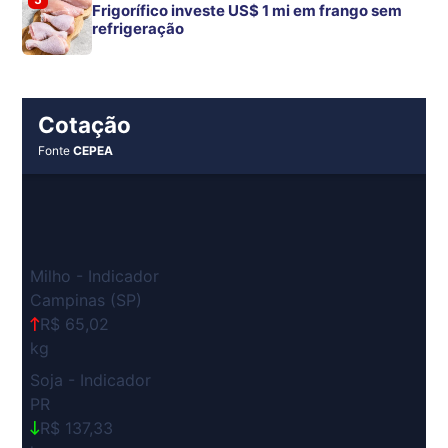
Frigorífico investe US$ 1 mi em frango sem
refrigeração
Cotação
Fonte
CEPEA
Milho - Indicador
Campinas (SP)
R$ 65,02
kg
Soja - Indicador
PR
R$ 137,33