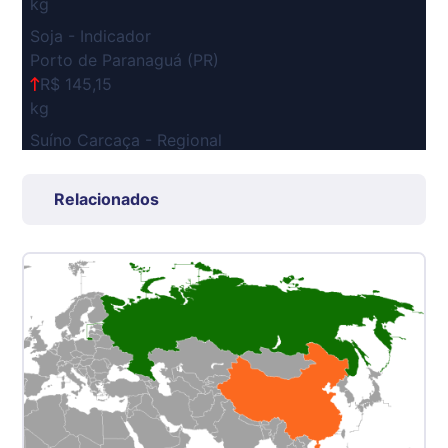
kg
Soja - Indicador
Porto de Paranaguá (PR)
R$ 145,15
kg
Suíno Carcaça - Regional
Grande São Paulo (SP)
R$ 7,53
Relacionados
kg
Suíno - Estadual
SP
R$ 5,06
kg
Suíno - Estadual
MG
R$ 5,04
kg