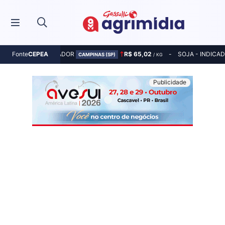
MILHO - INDICADOR
R$ 65,02
SOJA - INDICA
Fonte
CEPEA
CAMPINAS (SP)
/ KG