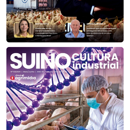
Ovo Vermelho - Regional
Vermelho
R$ 171,61
cx
Ovo Branco - Regional
Santa Maria do Jetibá (ES)
R$ 140,74
cx
Ovo Branco - Regional
Recife (PE)
R$ 147,74
cx
Ovo Vermelho - Regional
Recife (PE)
R$ 157,72
cx