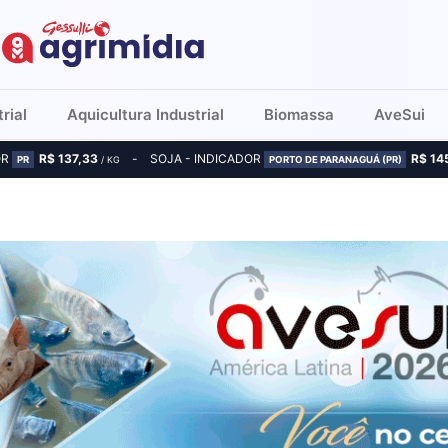
rial
Aquicultura Industrial
Biomassa
AveSui
OR
R$ 137,33
SOJA - INDICADOR
R$ 14
PR
/ KG
PORTO DE PARANAGUÁ (PR)