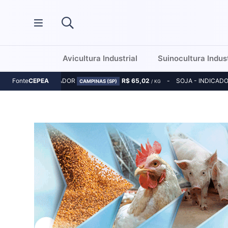
Avicultura Industrial
Suinocultura Indust
MILHO - INDICADOR
R$ 65,02
SOJA - INDICAD
Fonte
CEPEA
CAMPINAS (SP)
/ KG