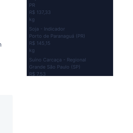
PR
R$ 137,33
kg
Soja - Indicador
Porto de Paranaguá (PR)
R$ 145,15
m
kg
Suíno Carcaça - Regional
Grande São Paulo (SP)
R$ 7,53
kg
Suíno - Estadual
SP
R$ 5,06
kg
Suíno - Estadual
MG