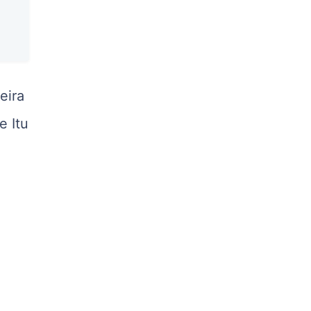
R$ 5,04
kg
Suíno - Estadual
PR
R$ 4,51
eira
kg
Suíno - Estadual
e Itu
SC
R$ 4,48
kg
Suíno - Estadual
RS
R$ 4,61
kg
Ovo Branco - Regional
Grande São Paulo (SP)
R$ 142,87