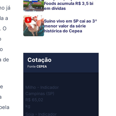
Foods acumula R$ 3,5 bi
ho já
em dívidas
da a
5
Suíno vivo em SP cai ao 3º
menor valor da série
. O
histórica do Cepea
o
no
Cotação
a de
Fonte
CEPEA
de
Milho - Indicador
Campinas (SP)
a
R$ 65,02
kg
pela
Soja - Indicador