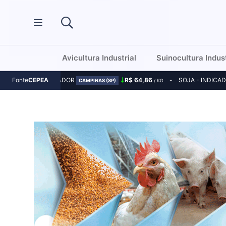
Avicultura Industrial
Suinocultura Indust
MILHO - INDICADOR
R$ 64,86
SOJA - INDICA
Fonte
CEPEA
CAMPINAS (SP)
/ KG