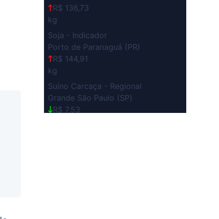
R$ 136,73
kg
Soja - Indicador
Porto de Paranaguá (PR)
R$ 144,91
kg
Suíno Carcaça - Regional
Grande São Paulo (SP)
R$ 7,53
kg
Suíno - Estadual
SP
R$ 5,08
kg
Suíno - Estadual
MG
R$ 5,07