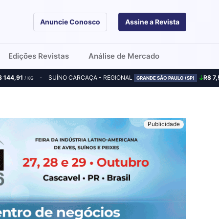
Anuncie Conosco
Assine a Revista
Edições Revistas
Análise de Mercado
$ 144,91
SUÍNO CARCAÇA - REGIONAL
R$ 7,
/ KG
GRANDE SÃO PAULO (SP)