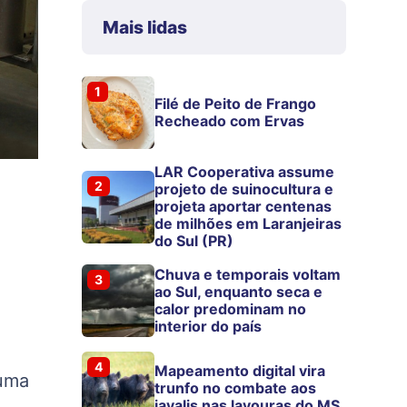
Mais lidas
1
Filé de Peito de Frango
Recheado com Ervas
LAR Cooperativa assume
2
projeto de suinocultura e
projeta aportar centenas
de milhões em Laranjeiras
do Sul (PR)
Chuva e temporais voltam
3
ao Sul, enquanto seca e
calor predominam no
interior do país
4
Mapeamento digital vira
 uma
trunfo no combate aos
javalis nas lavouras do MS