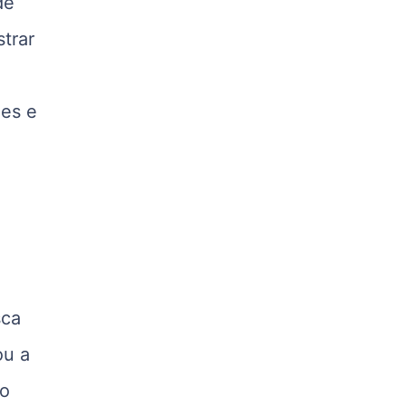
de
kg
Suíno - Estadual
trar
PR
R$ 4,53
kg
ões e
Suíno - Estadual
SC
R$ 4,50
kg
Suíno - Estadual
RS
R$ 4,63
kg
sca
Ovo Branco - Regional
Grande São Paulo (SP)
ou a
R$ 142,62
cx
do