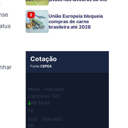
.
nse
5
União Europeia bloqueia
compras de carne
atus
brasileira até 2028
Cotação
anhar
Fonte
CEPEA
Milho - Indicador
Campinas (SP)
R$ 64,86
kg
Soja - Indicador
PR