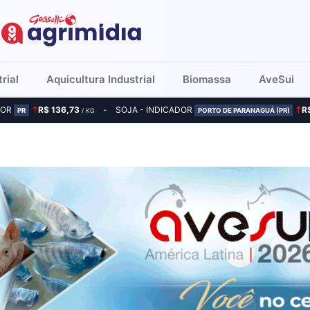
rial
Aquicultura Industrial
Biomassa
AveSui
DOR
R$ 136,73
SOJA - INDICADOR
R
PR
/ KG
PORTO DE PARANAGUÁ (PR)