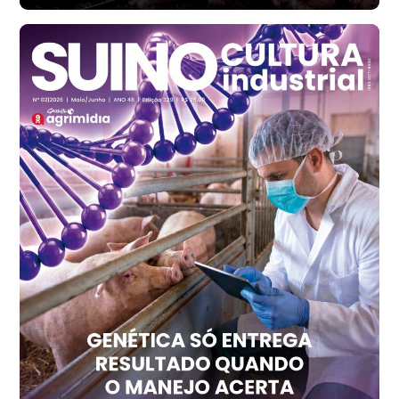
Santa Maria do Jetibá (ES)
R$ 139,43
cx
Ovo Branco - Regional
Recife (PE)
R$ 149,79
cx
Ovo Vermelho - Regional
Recife (PE)
R$ 158,77
cx