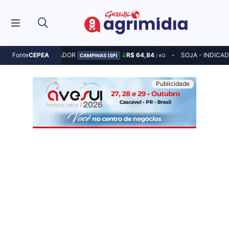
MILHO - INDICADOR
R$ 64,84
SOJA - INDICA
Fonte
CEPEA
CAMPINAS (SP)
/ KG