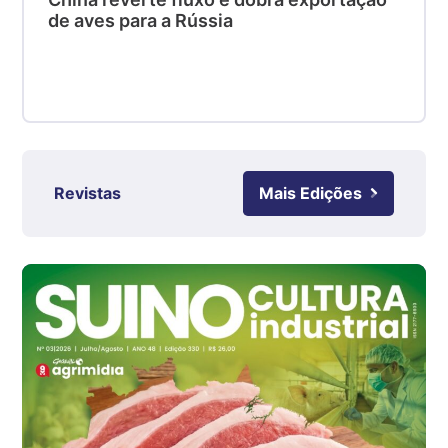
SC
de aves para a Rússia
R$ 4,48
kg
Suíno - Estadual
RS
R$ 4,63
kg
Revistas
Mais Edições
Ovo Branco - Regional
Grande São Paulo (SP)
R$ 142,87
cx
Ovo Branco - Regional
Branco
R$ 145,34
cx
Ovo Vermelho - Regional
Grande São Paulo (SP)