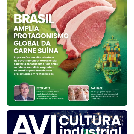
R$ 155,59
cx
Ovo Vermelho - Regional
Vermelho
R$ 159,31
cx
Ovo Branco - Regional
Bastos (SP)
R$ 134,40
cx
Ovo Vermelho - Regional
Bastos (SP)
R$ 147,87
cx
Frango - Indicador
SP
R$ 7,13
kg