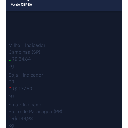
Fonte
CEPEA
Milho - Indicador
Campinas (SP)
R$ 64,84
kg
Soja - Indicador
PR
R$ 137,50
kg
Soja - Indicador
Porto de Paranaguá (PR)
R$ 144,98
kg