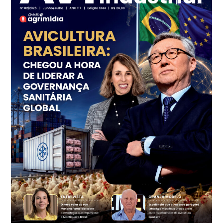
Frango - Indicador
SP
R$ 7,15
kg
Trigo Atacado - Regional
PR
R$ 1.414,20
t
Trigo Atacado - Regional
RS
R$ 1.314,40
t
Ovo Vermelho - Regional
Vermelho
R$ 171,15
cx
Ovo Branco - Regional