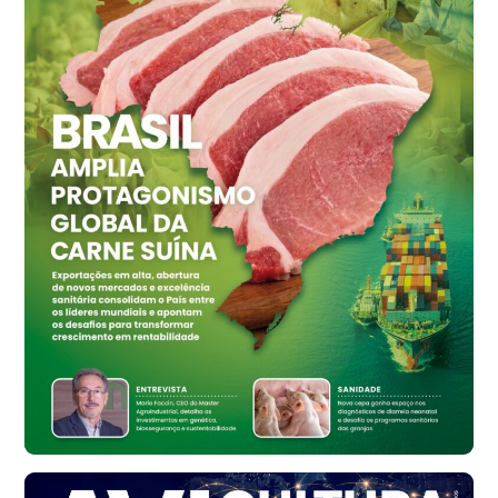
Grande São Paulo (SP)
R$ 155,59
cx
Ovo Vermelho - Regional
Vermelho
R$ 159,31
cx
Ovo Branco - Regional
Bastos (SP)
R$ 134,40
cx
Ovo Vermelho - Regional
Bastos (SP)
R$ 147,87
cx
Frango - Indicador
SP