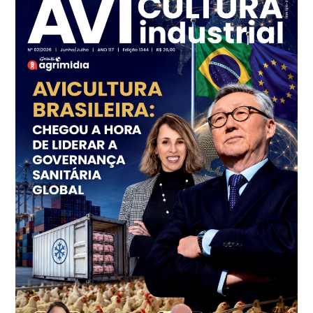
R$ 7,13
kg
Frango - Indicador
SP
R$ 7,15
kg
Trigo Atacado - Regional
PR
R$ 1.414,20
t
Trigo Atacado - Regional
RS
R$ 1.314,40
t
Ovo Vermelho - Regional
Vermelho
R$ 171,15