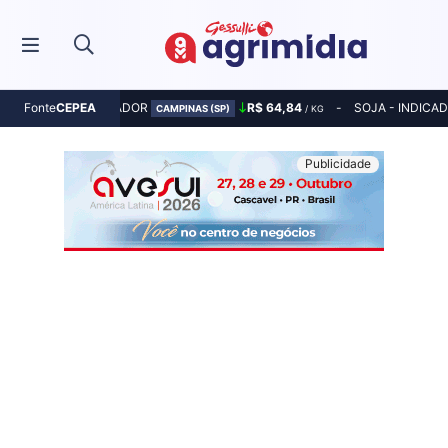
MILHO - INDICADOR
R$ 64,84
SOJA - INDICA
Fonte
CEPEA
CAMPINAS (SP)
/ KG