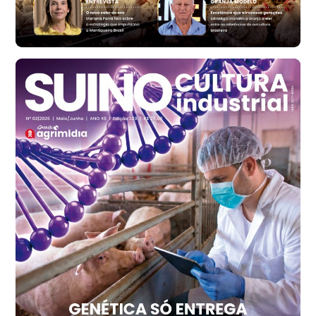
cx
Ovo Branco - Regional
Santa Maria do Jetibá (ES)
R$ 139,43
cx
Ovo Branco - Regional
Recife (PE)
R$ 149,79
cx
Ovo Vermelho - Regional
Recife (PE)
R$ 158,77
cx