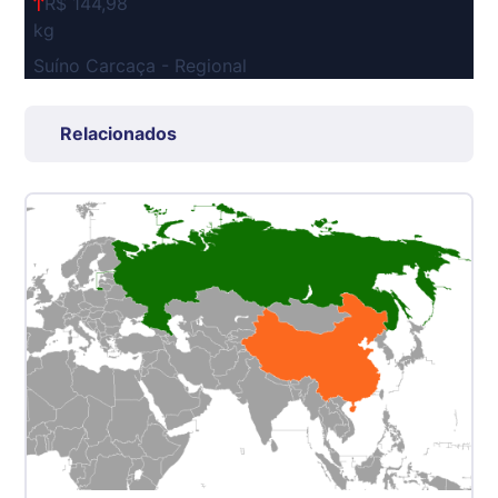
R$ 144,98
kg
Suíno Carcaça - Regional
Grande São Paulo (SP)
R$ 7,53
Relacionados
kg
Suíno - Estadual
SP
R$ 5,08
kg
Suíno - Estadual
MG
R$ 5,05
kg
Suíno - Estadual
PR
R$ 4,53
kg