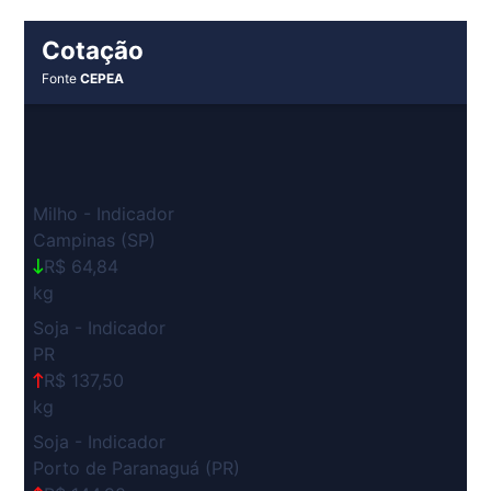
Cotação
Fonte
CEPEA
Milho - Indicador
Campinas (SP)
R$ 64,84
kg
Soja - Indicador
PR
R$ 137,50
kg
Soja - Indicador
Porto de Paranaguá (PR)