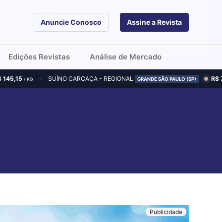
Anuncie Conosco
Assine a Revista
Edições Revistas
Análise de Mercado
$ 145,15
SUÍNO CARCAÇA - REGIONAL
R$ 
/ KG
GRANDE SÃO PAULO (SP)