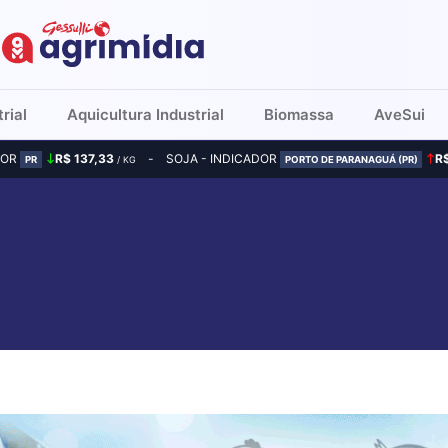
rial
Aquicultura Industrial
Biomassa
AveSui
DOR
R$ 137,33
SOJA - INDICADOR
R
PR
/ KG
PORTO DE PARANAGUÁ (PR)