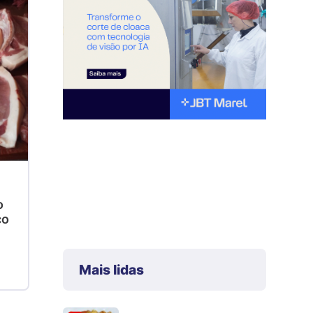
o
co
Mais lidas