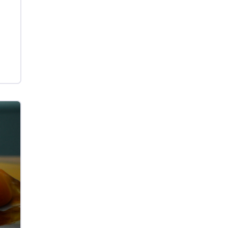
Ovo Vermelho - Regional
Grande São Paulo (SP)
R$ 155,59
cx
Ovo Vermelho - Regional
Vermelho
R$ 159,31
cx
Ovo Branco - Regional
Bastos (SP)
R$ 134,42
cx
Ovo Vermelho - Regional
Bastos (SP)
R$ 148,56
cx
Frango - Indicador
SP