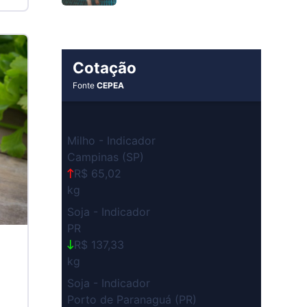
Cotação
Fonte
CEPEA
Milho - Indicador
Campinas (SP)
R$ 65,02
kg
Soja - Indicador
PR
R$ 137,33
kg
Soja - Indicador
Porto de Paranaguá (PR)