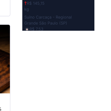
R$ 145,15
kg
Suíno Carcaça - Regional
Grande São Paulo (SP)
R$ 7,53
kg
Suíno - Estadual
SP
R$ 5,06
kg
Suíno - Estadual
MG
R$ 5,04
kg
Suíno - Estadual
PR
R$ 4,51
%