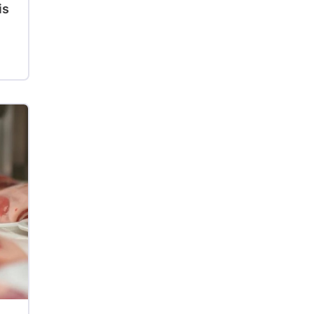
kg
is
Suíno - Estadual
SC
R$ 4,48
kg
Suíno - Estadual
RS
R$ 4,61
kg
Ovo Branco - Regional
Grande São Paulo (SP)
R$ 142,87
cx
Ovo Branco - Regional
Branco
R$ 145,34
cx