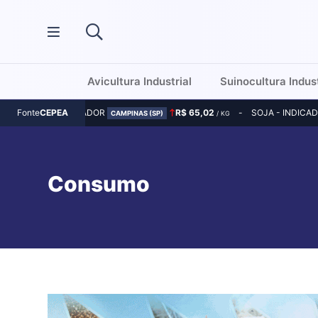
Avicultura Industrial
Suinocultura Indust
MILHO - INDICADOR
R$ 65,02
SOJA - INDICA
Fonte
CEPEA
CAMPINAS (SP)
/ KG
Consumo