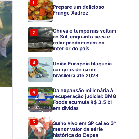
1
Prepare um delicioso
Frango Xadrez
Chuva e temporais voltam
2
ao Sul, enquanto seca e
calor predominam no
interior do país
3
União Europeia bloqueia
compras de carne
brasileira até 2028
Da expansão milionária à
4
recuperação judicial: BMG
Foods acumula R$ 3,5 bi
em dívidas
5
Suíno vivo em SP cai ao 3º
menor valor da série
histórica do Cepea