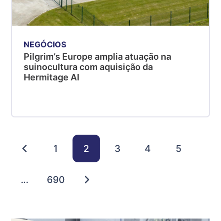
NEGÓCIOS
Pilgrim’s Europe amplia atuação na
suinocultura com aquisição da
Hermitage AI
1
2
3
4
5
…
690