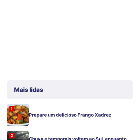
Mais lidas
1
Prepare um delicioso Frango Xadrez
2
Chuva e temporais voltam ao Sul, enquanto