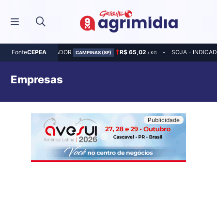
MILHO - INDICADOR
R$ 65,02
SOJA - INDICA
Fonte
CEPEA
CAMPINAS (SP)
/ KG
Empresas