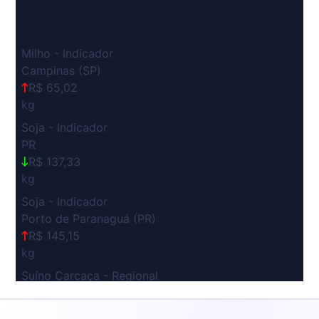
Milho - Indicador
Campinas (SP)
R$ 65,02
kg
Soja - Indicador
PR
R$ 137,33
kg
Soja - Indicador
Porto de Paranaguá (PR)
R$ 145,15
kg
Suíno Carcaça - Regional
Grande São Paulo (SP)
R$ 7,53