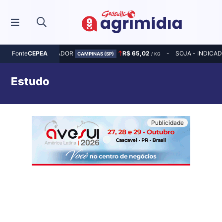
MILHO - INDICADOR
R$ 65,02
SOJA - INDICA
Fonte
CEPEA
CAMPINAS (SP)
/ KG
Estudo