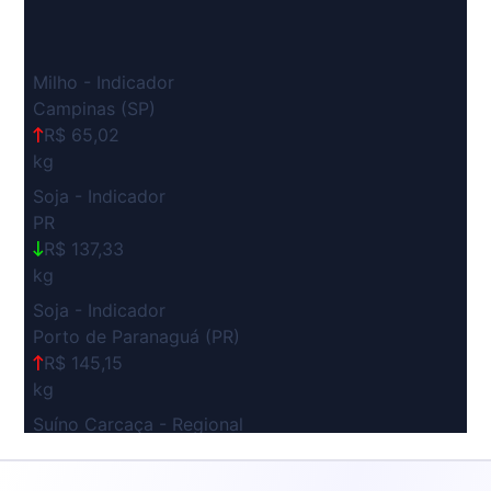
Milho - Indicador
Campinas (SP)
R$ 65,02
kg
Soja - Indicador
PR
R$ 137,33
kg
Soja - Indicador
Porto de Paranaguá (PR)
R$ 145,15
kg
Suíno Carcaça - Regional
Grande São Paulo (SP)
R$ 7,53