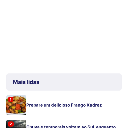
Mais lidas
1
Prepare um delicioso Frango Xadrez
2
Chuva e temporais voltam ao Sul, enquanto