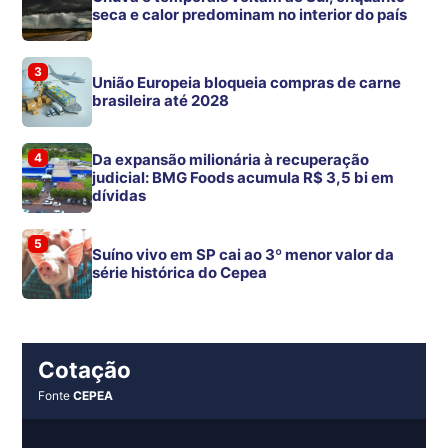
seca e calor predominam no interior do país
3
União Europeia bloqueia compras de carne
brasileira até 2028
4
Da expansão milionária à recuperação
judicial: BMG Foods acumula R$ 3,5 bi em
dívidas
5
Suíno vivo em SP cai ao 3º menor valor da
série histórica do Cepea
Cotação
Fonte
CEPEA