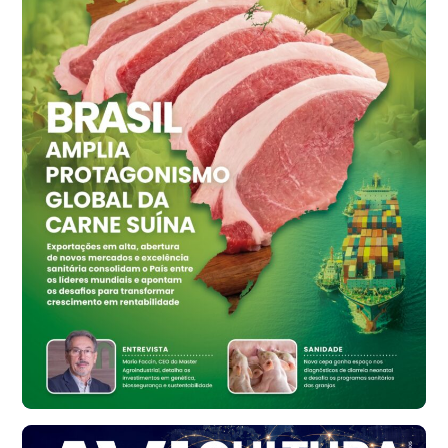
Ovo Vermelho - Regional
Grande São Paulo (SP)
R$ 155,59
cx
Ovo Vermelho - Regional
Vermelho
R$ 159,31
cx
Ovo Branco - Regional
Bastos (SP)
R$ 134,42
cx
Ovo Vermelho - Regional
Bastos (SP)
R$ 148,56
cx
Frango - Indicador