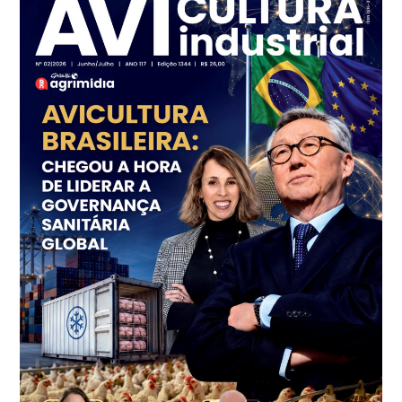
SP
R$ 7,16
kg
Frango - Indicador
SP
R$ 7,18
kg
Trigo Atacado - Regional
PR
R$ 1.414,46
t
Trigo Atacado - Regional
RS
R$ 1.314,61
t
Ovo Vermelho - Regional
Vermelho