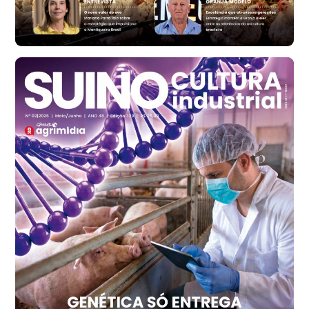
R$ 171,61
cx
Ovo Branco - Regional
Santa Maria do Jetibá (ES)
R$ 140,74
cx
Ovo Branco - Regional
Recife (PE)
R$ 147,74
cx
Ovo Vermelho - Regional
Recife (PE)
R$ 157,72
cx