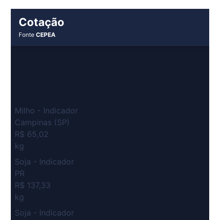
Cotação
Fonte
CEPEA
Milho - Indicador
Campinas (SP)
R$ 65,02
kg
Soja - Indicador
PR
R$ 137,33
kg
Soja - Indicador