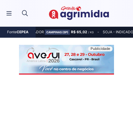
MILHO - INDICADOR
R$ 65,02
SOJA - INDICAD
Fonte
CEPEA
CAMPINAS (SP)
/ KG