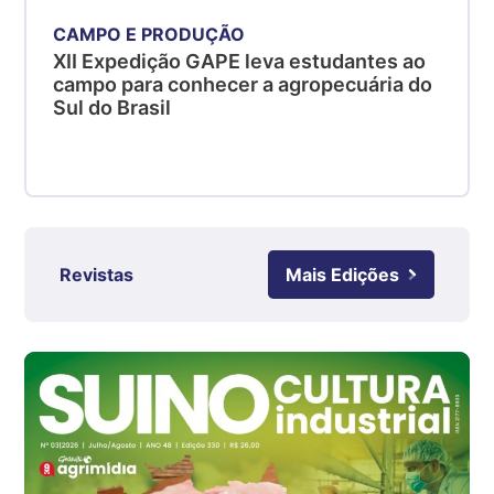
R$ 4,51
kg
CAMPO E PRODUÇÃO
XII Expedição GAPE leva estudantes ao
Suíno - Estadual
campo para conhecer a agropecuária do
SC
Sul do Brasil
R$ 4,48
kg
Suíno - Estadual
RS
R$ 4,61
kg
Revistas
Mais Edições
Ovo Branco - Regional
Grande São Paulo (SP)
R$ 142,87
cx
Ovo Branco - Regional
Branco
R$ 145,34
cx