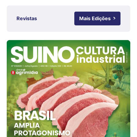
R$ 4,61
kg
Revistas
Mais Edições
Ovo Branco - Regional
Grande São Paulo (SP)
R$ 142,87
cx
Ovo Branco - Regional
Branco
R$ 145,34
cx
Ovo Vermelho - Regional
Grande São Paulo (SP)
R$ 155,59
cx
Ovo Vermelho - Regional
Vermelho
R$ 159,31