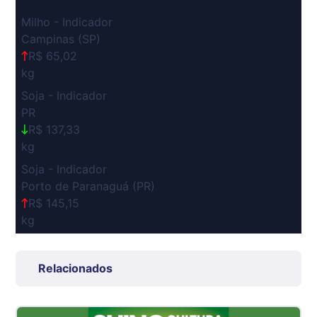
Milho - Indicador
Campinas (SP)
R$ 65,02
kg
Soja - Indicador
PR
R$ 137,33
kg
Soja - Indicador
Porto de Paranaguá (PR)
R$ 145,15
kg
Suíno Carcaça - Regional
Grande São Paulo (SP)
Relacionados
R$ 7,53
kg
Suíno - Estadual