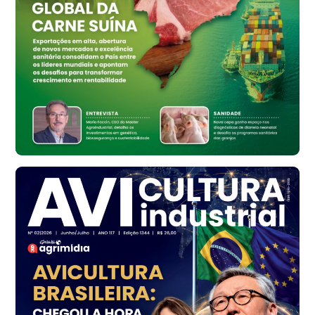
cx
Ovo Branco - Regional
Bastos (SP)
R$ 134,42
cx
Ovo Vermelho - Regional
Bastos (SP)
R$ 148,56
cx
Frango - Indicador
SP
R$ 7,16
kg
Frango - Indicador
SP
R$ 7,18
kg