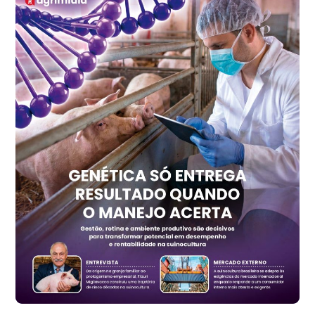
R$ 147,74
cx
Ovo Vermelho - Regional
Recife (PE)
R$ 157,72
cx