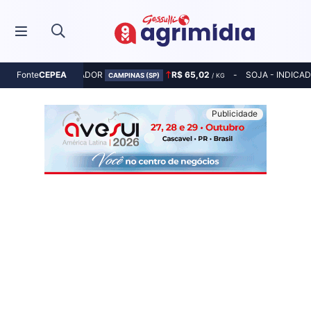
MILHO - INDICADOR
R$ 65,02
SOJA - INDICA
Fonte
CEPEA
CAMPINAS (SP)
/ KG