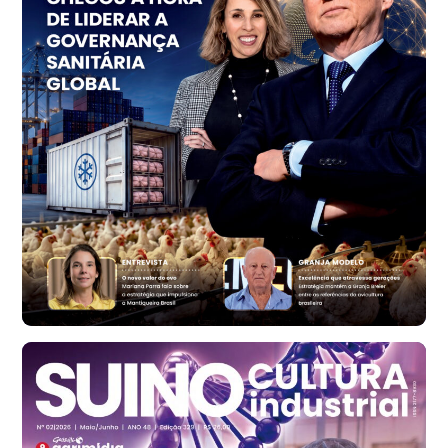
Trigo Atacado - Regional
PR
R$ 1.414,46
t
Trigo Atacado - Regional
RS
R$ 1.314,61
t
Ovo Vermelho - Regional
Vermelho
R$ 171,61
cx
Ovo Branco - Regional
Santa Maria do Jetibá (ES)
R$ 140,74
cx
Ovo Branco - Regional
Recife (PE)