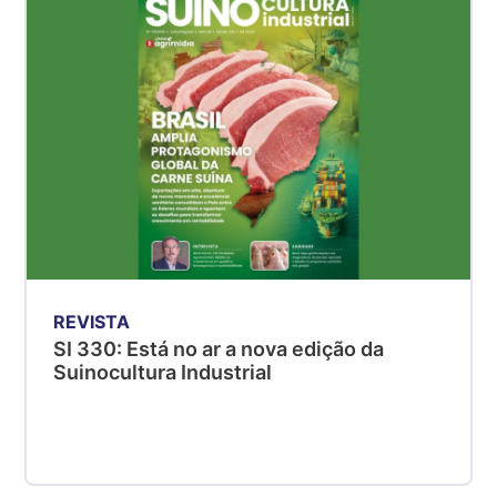
SP
R$ 5,06
kg
Suíno - Estadual
MG
R$ 5,04
kg
Suíno - Estadual
PR
R$ 4,51
kg
REVISTA
Suíno - Estadual
SI 330: Está no ar a nova edição da
SC
Suinocultura Industrial
R$ 4,48
kg
Suíno - Estadual
RS