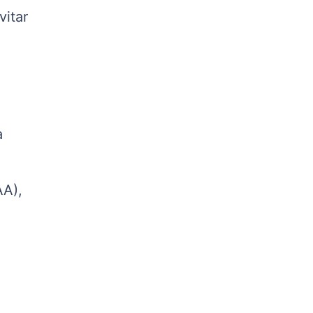
kg
vitar
Suíno - Estadual
PR
R$ 4,51
kg
Suíno - Estadual
SC
a
R$ 4,48
kg
Suíno - Estadual
AA),
RS
R$ 4,61
kg
Ovo Branco - Regional
Grande São Paulo (SP)
R$ 142,87
cx