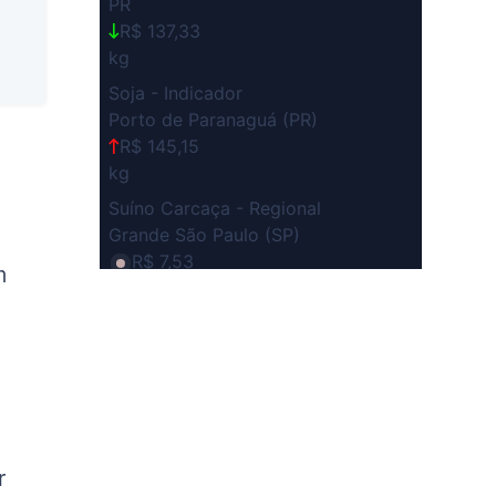
PR
R$ 137,33
kg
Soja - Indicador
Porto de Paranaguá (PR)
R$ 145,15
kg
Suíno Carcaça - Regional
Grande São Paulo (SP)
R$ 7,53
m
kg
Suíno - Estadual
SP
R$ 5,06
kg
Suíno - Estadual
MG
r
R$ 5,04