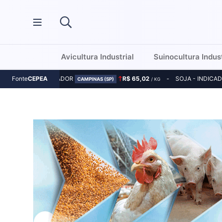
Avicultura Industrial
Suinocultura Indust
MILHO - INDICADOR
R$ 65,02
SOJA - INDICA
Fonte
CEPEA
CAMPINAS (SP)
/ KG