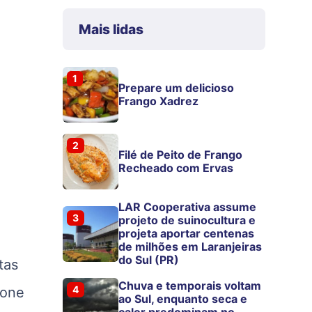
Mais lidas
1
Prepare um delicioso
Frango Xadrez
2
Filé de Peito de Frango
Recheado com Ervas
LAR Cooperativa assume
3
projeto de suinocultura e
projeta aportar centenas
de milhões em Laranjeiras
do Sul (PR)
tas
Chuva e temporais voltam
4
lone
ao Sul, enquanto seca e