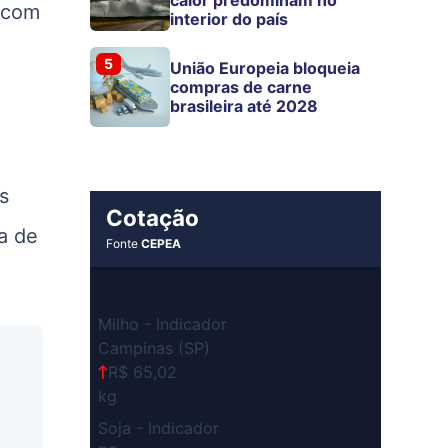
calor predominam no
, com
interior do país
5
União Europeia bloqueia
compras de carne
brasileira até 2028
,
s
Cotação
ia de
Fonte
CEPEA
Milho - Indicador
Campinas (SP)
R$ 65,02
kg
Soja - Indicador