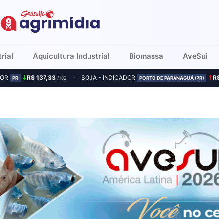
rial
Aquicultura Industrial
Biomassa
AveSui
DOR
R$ 137,33
SOJA - INDICADOR
R
PR
/ KG
PORTO DE PARANAGUÁ (PR)