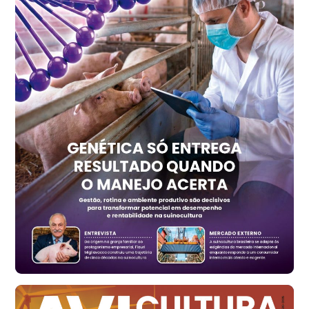
R$ 7,15
kg
Trigo Atacado - Regional
PR
R$ 1.417,12
t
Trigo Atacado - Regional
RS
R$ 1.325,22
t
Ovo Vermelho - Regional
Vermelho
R$ 168,86
cx
Ovo Branco - Regional
Santa Maria do Jetibá (ES)
R$ 139,62
cx