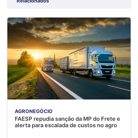
Relacionados
kg
Suíno - Estadual
SP
R$ 5,08
kg
Suíno - Estadual
MG
R$ 5,07
kg
Suíno - Estadual
PR
R$ 4,53
kg
AGRONEGÓCIO
Suíno - Estadual
FAESP repudia sanção da MP do Frete e
SC
alerta para escalada de custos no agro
R$ 4,50
kg