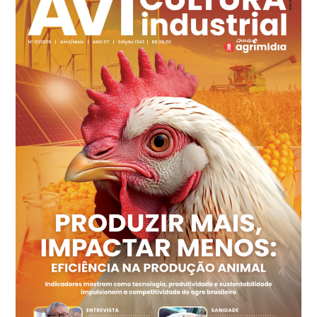
Ovo Branco - Regional
Recife (PE)
R$ 144,92
cx
Ovo Vermelho - Regional
Recife (PE)
R$ 154,89
cx