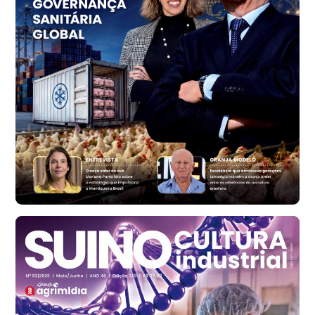
Vermelho
R$ 156,33
cx
Ovo Branco - Regional
Bastos (SP)
R$ 134,40
cx
Ovo Vermelho - Regional
Bastos (SP)
R$ 146,71
cx
Frango - Indicador
SP
R$ 7,13
kg
Frango - Indicador
SP