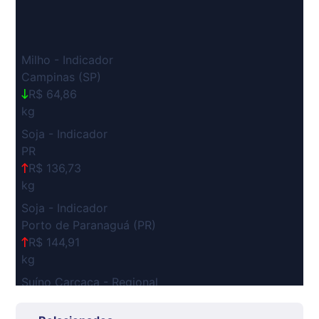
Milho - Indicador
Campinas (SP)
R$ 64,86
kg
Soja - Indicador
PR
R$ 136,73
kg
Soja - Indicador
Porto de Paranaguá (PR)
R$ 144,91
kg
Suíno Carcaça - Regional
Grande São Paulo (SP)
R$ 7,53