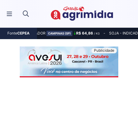
MILHO - INDICADOR
R$ 64,86
SOJA - INDICA
Fonte
CEPEA
CAMPINAS (SP)
/ KG