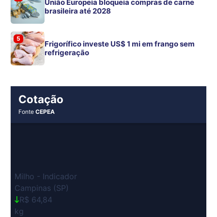
União Europeia bloqueia compras de carne
brasileira até 2028
5
Frigorífico investe US$ 1 mi em frango sem
refrigeração
Cotação
Fonte
CEPEA
Milho - Indicador
Campinas (SP)
R$ 64,84
kg