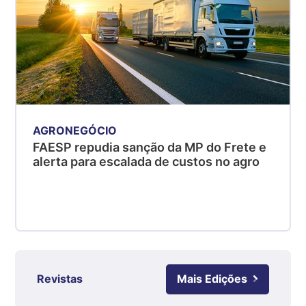
MG
R$ 5,05
kg
Suíno - Estadual
PR
R$ 4,53
kg
AGRONEGÓCIO
Suíno - Estadual
FAESP repudia sanção da MP do Frete e
SC
alerta para escalada de custos no agro
R$ 4,48
kg
Suíno - Estadual
RS
R$ 4,63
kg
Ovo Branco - Regional
Revistas
Mais Edições
Grande São Paulo (SP)