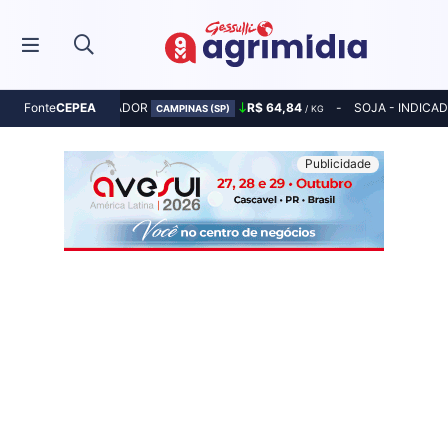
MILHO - INDICADOR
R$ 64,84
SOJA - INDICA
Fonte
CEPEA
CAMPINAS (SP)
/ KG