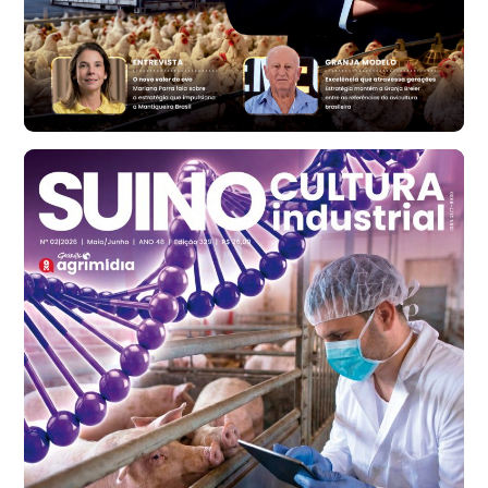
Ovo Vermelho - Regional
Bastos (SP)
R$ 147,87
cx
Frango - Indicador
SP
R$ 7,13
kg
Frango - Indicador
SP
R$ 7,15
kg
Trigo Atacado - Regional
PR
R$ 1.414,20
t
Trigo Atacado - Regional