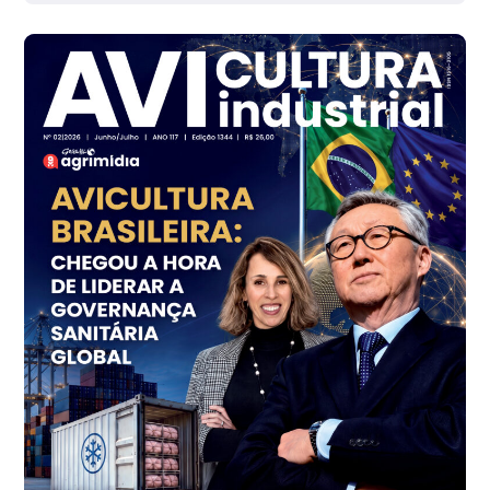
R$ 142,87
cx
Ovo Branco - Regional
Branco
R$ 145,34
cx
Ovo Vermelho - Regional
Grande São Paulo (SP)
R$ 155,59
cx
Ovo Vermelho - Regional
Vermelho
R$ 159,31
cx
Ovo Branco - Regional
Bastos (SP)
R$ 134,40
cx