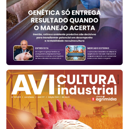
RS
R$ 1.314,40
t
Ovo Vermelho - Regional
Vermelho
R$ 171,15
cx
Ovo Branco - Regional
Santa Maria do Jetibá (ES)
R$ 139,43
cx
Ovo Branco - Regional
Recife (PE)
R$ 149,79
cx
Ovo Vermelho - Regional
Recife (PE)