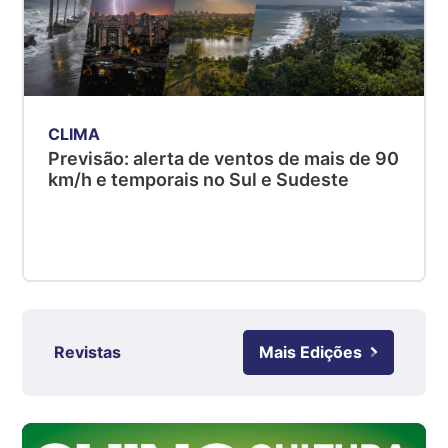
MG
R$ 5,04
kg
Suíno - Estadual
PR
R$ 4,51
CLIMA
kg
Previsão: alerta de ventos de mais de 90
km/h e temporais no Sul e Sudeste
Suíno - Estadual
SC
R$ 4,48
kg
Suíno - Estadual
RS
R$ 4,61
Revistas
Mais Edições
kg
Ovo Branco - Regional
Grande São Paulo (SP)
R$ 142,87