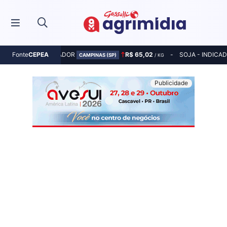
MILHO - INDICADOR
R$ 65,02
SOJA - INDICA
Fonte
CEPEA
CAMPINAS (SP)
/ KG