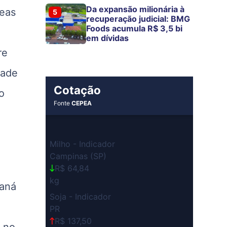
Da expansão milionária à
reas
5
recuperação judicial: BMG
Foods acumula R$ 3,5 bi
em dívidas
re
dade
Cotação
o
Fonte
CEPEA
,
Milho - Indicador
Campinas (SP)
R$ 64,84
kg
raná
Soja - Indicador
PR
R$ 137,50
e no