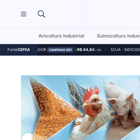
Avicultura Industrial
Suinocultura Indust
MILHO - INDICADOR
R$ 64,84
SOJA - INDICA
Fonte
CEPEA
CAMPINAS (SP)
/ KG