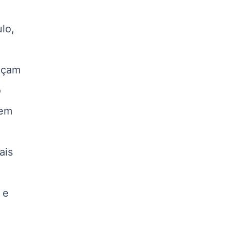
Suíno - Estadual
PR
ulo,
R$ 4,53
kg
Suíno - Estadual
ançam
SC
R$ 4,48
o
kg
 em
Suíno - Estadual
RS
R$ 4,63
kg
ais
Ovo Branco - Regional
Grande São Paulo (SP)
R$ 142,87
 e
cx
Ovo Branco - Regional