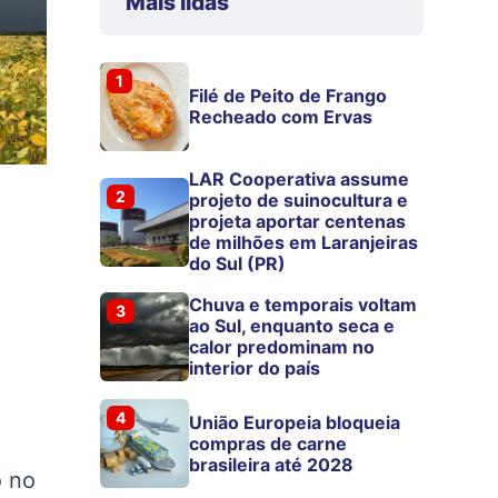
Mais lidas
1
Filé de Peito de Frango
Recheado com Ervas
LAR Cooperativa assume
2
projeto de suinocultura e
projeta aportar centenas
de milhões em Laranjeiras
do Sul (PR)
Chuva e temporais voltam
3
ao Sul, enquanto seca e
calor predominam no
interior do país
4
União Europeia bloqueia
compras de carne
brasileira até 2028
o no