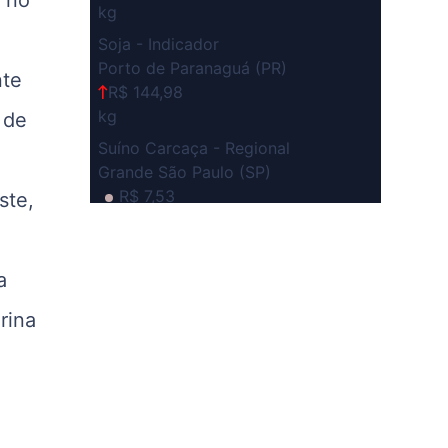
kg
Soja - Indicador
Porto de Paranaguá (PR)
nte
R$ 144,98
kg
 de
Suíno Carcaça - Regional
Grande São Paulo (SP)
R$ 7,53
ste,
kg
Suíno - Estadual
SP
a
R$ 5,08
rina
kg
Suíno - Estadual
MG
R$ 5,05
kg