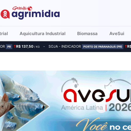
rial
Aquicultura Industrial
Biomassa
AveSui
DOR
R$ 137,50
SOJA - INDICADOR
R
PR
/ KG
PORTO DE PARANAGUÁ (PR)