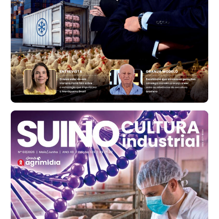
Bastos (SP)
R$ 134,40
cx
Ovo Vermelho - Regional
Bastos (SP)
R$ 147,87
cx
Frango - Indicador
SP
R$ 7,13
kg
Frango - Indicador
SP
R$ 7,15
kg
Trigo Atacado - Regional
PR