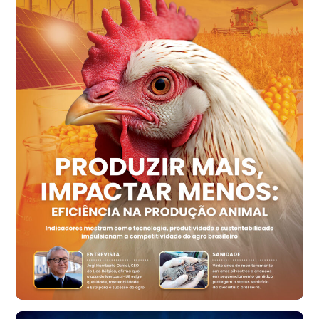
cx
Ovo Vermelho - Regional
Recife (PE)
R$ 158,77
cx