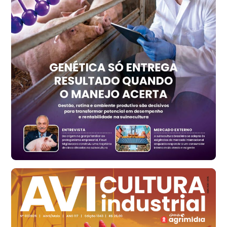
R$ 1.414,20
t
Trigo Atacado - Regional
RS
R$ 1.314,40
t
Ovo Vermelho - Regional
Vermelho
R$ 171,15
cx
Ovo Branco - Regional
Santa Maria do Jetibá (ES)
R$ 139,43
cx
Ovo Branco - Regional
Recife (PE)
R$ 149,79