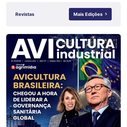
Ovo Branco - Regional
Revistas
Mais Edições
Grande São Paulo (SP)
R$ 142,87
cx
Ovo Branco - Regional
Branco
R$ 145,34
cx
Ovo Vermelho - Regional
Grande São Paulo (SP)
R$ 155,59
cx
Ovo Vermelho - Regional
Vermelho
R$ 159,31
cx
Ovo Branco - Regional