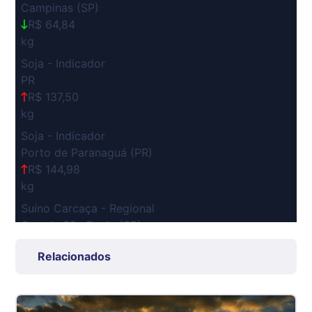
Campinas (SP)
R$ 64,84
kg
Soja - Indicador
PR
R$ 137,50
kg
Soja - Indicador
Porto de Paranaguá (PR)
R$ 144,98
kg
Suíno Carcaça - Regional
Grande São Paulo (SP)
R$ 7,53
Relacionados
kg
Suíno - Estadual
SP