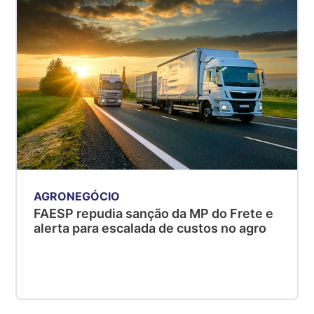
R$ 5,08
kg
Suíno - Estadual
MG
R$ 5,05
kg
Suíno - Estadual
PR
R$ 4,53
kg
Suíno - Estadual
AGRONEGÓCIO
SC
FAESP repudia sanção da MP do Frete e
R$ 4,48
alerta para escalada de custos no agro
kg
Suíno - Estadual
RS
R$ 4,63
kg