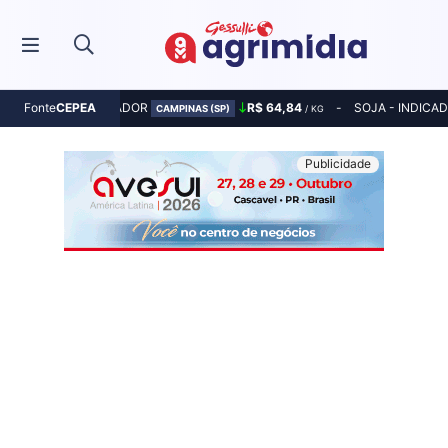
MILHO - INDICADOR
R$ 64,84
SOJA - INDICA
Fonte
CEPEA
CAMPINAS (SP)
/ KG