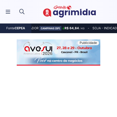
MILHO - INDICADOR
R$ 64,84
SOJA - INDICA
Fonte
CEPEA
CAMPINAS (SP)
/ KG