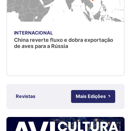
kg
Suíno - Estadual
PR
R$ 4,53
kg
INTERNACIONAL
China reverte fluxo e dobra exportação
Suíno - Estadual
de aves para a Rússia
SC
R$ 4,48
kg
Suíno - Estadual
RS
R$ 4,63
kg
Revistas
Mais Edições
Ovo Branco - Regional
Grande São Paulo (SP)
R$ 142,87
cx