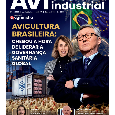
Ovo Branco - Regional
Branco
R$ 145,34
cx
Ovo Vermelho - Regional
Grande São Paulo (SP)
R$ 155,59
cx
Ovo Vermelho - Regional
Vermelho
R$ 159,31
cx
Ovo Branco - Regional
Bastos (SP)
R$ 134,40
cx
Ovo Vermelho - Regional
Bastos (SP)