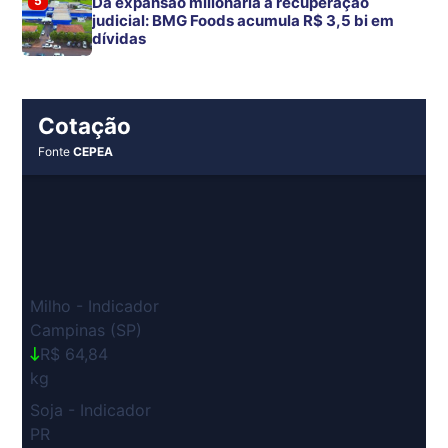
5
Da expansão milionária à recuperação
judicial: BMG Foods acumula R$ 3,5 bi em
dívidas
Cotação
Fonte
CEPEA
Milho - Indicador
Campinas (SP)
R$ 64,84
kg
Soja - Indicador
PR