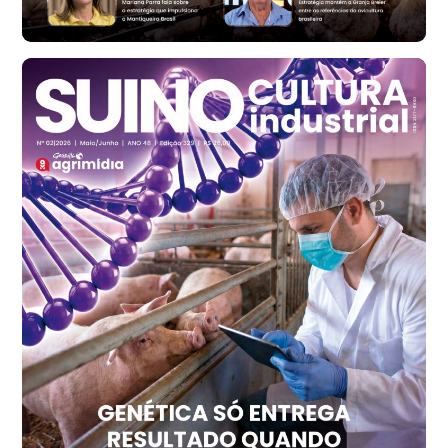
R$ 147,87
cx
Frango - Indicador
SP
R$ 7,13
kg
Frango - Indicador
SP
R$ 7,15
kg
Trigo Atacado - Regional
PR
R$ 1.414,20
t
Trigo Atacado - Regional
RS
R$ 1.314,40