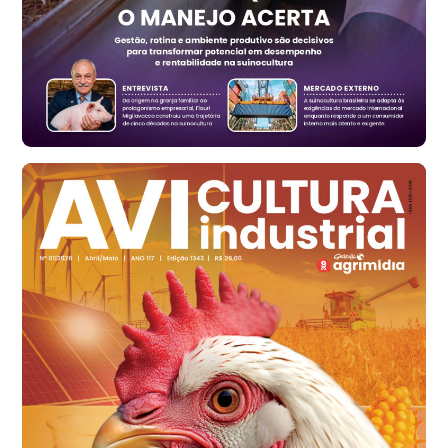
t
Ovo Vermelho - Regional
Vermelho
R$ 171,15
cx
Ovo Branco - Regional
Santa Maria do Jetibá (ES)
R$ 139,43
cx
Ovo Branco - Regional
Recife (PE)
R$ 149,79
cx
Ovo Vermelho - Regional
Recife (PE)
R$ 158,77
cx