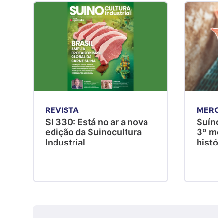
REVISTA
MER
SI 330: Está no ar a nova
Suíno
edição da Suinocultura
3º me
Industrial
hist