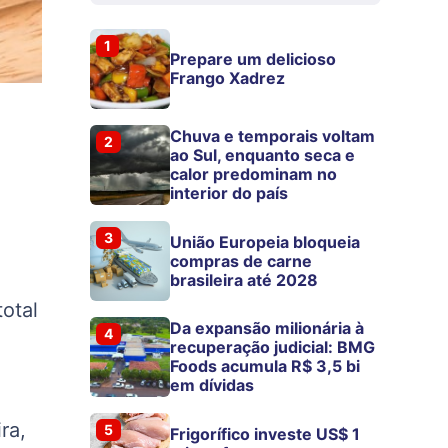
1
Prepare um delicioso
Frango Xadrez
Chuva e temporais voltam
2
ao Sul, enquanto seca e
calor predominam no
interior do país
3
União Europeia bloqueia
compras de carne
brasileira até 2028
otal
Da expansão milionária à
4
recuperação judicial: BMG
Foods acumula R$ 3,5 bi
em dívidas
ra,
5
Frigorífico investe US$ 1