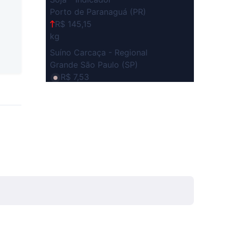
Porto de Paranaguá (PR)
R$ 145,15
kg
Suíno Carcaça - Regional
Grande São Paulo (SP)
R$ 7,53
kg
Suíno - Estadual
SP
R$ 5,06
kg
Suíno - Estadual
MG
R$ 5,04
kg
Suíno - Estadual
PR