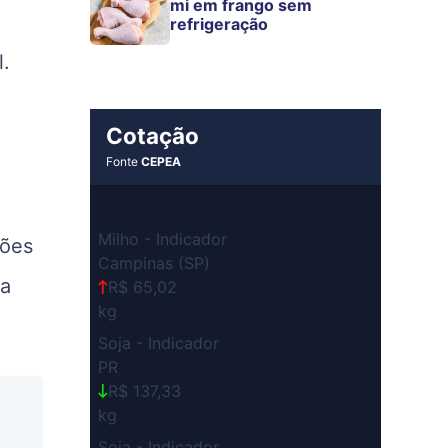
mi em frango sem
refrigeração
l.
Cotação
Fonte
CEPEA
Milho - Indicador
ções
Campinas (SP)
ça
R$ 65,02
kg
Soja - Indicador
PR
R$ 137,33
kg
Soja - Indicador