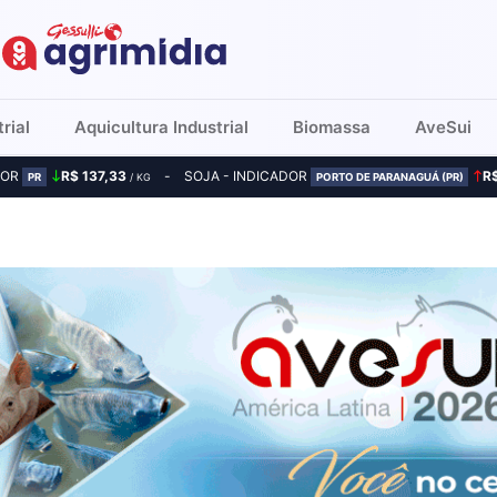
rial
Aquicultura Industrial
Biomassa
AveSui
DOR
R$ 137,33
SOJA - INDICADOR
R
PR
/ KG
PORTO DE PARANAGUÁ (PR)