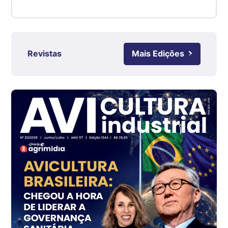
kg
Suíno - Estadual
RS
R$ 4,63
Revistas
Mais Edições
kg
Ovo Branco - Regional
Grande São Paulo (SP)
R$ 142,62
cx
Ovo Branco - Regional
Branco
R$ 144,99
cx
Ovo Vermelho - Regional
Grande São Paulo (SP)
R$ 153,38
cx