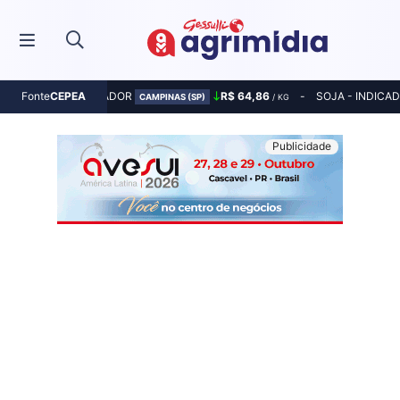
MILHO - INDICADOR
R$ 64,86
SOJA - INDICA
Fonte
CEPEA
CAMPINAS (SP)
/ KG