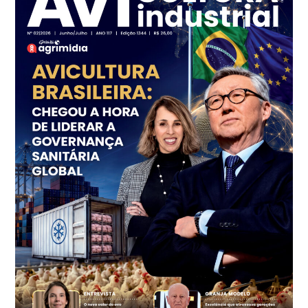
Branco
R$ 145,34
cx
Ovo Vermelho - Regional
Grande São Paulo (SP)
R$ 155,59
cx
Ovo Vermelho - Regional
Vermelho
R$ 159,31
cx
Ovo Branco - Regional
Bastos (SP)
R$ 134,40
cx
Ovo Vermelho - Regional
Bastos (SP)
R$ 147,87