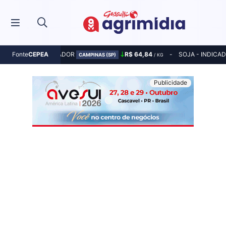
MILHO - INDICADOR
R$ 64,84
SOJA - INDICA
Fonte
CEPEA
CAMPINAS (SP)
/ KG