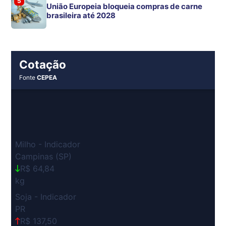
5
União Europeia bloqueia compras de carne
brasileira até 2028
Cotação
Fonte
CEPEA
Milho - Indicador
Campinas (SP)
R$ 64,84
kg
Soja - Indicador
PR
R$ 137,50