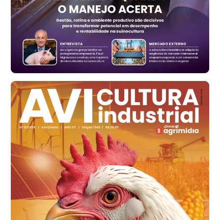
Ovo Vermelho - Regional
Vermelho
R$ 171,15
cx
Ovo Branco - Regional
Santa Maria do Jetibá (ES)
R$ 139,43
cx
Ovo Branco - Regional
Recife (PE)
R$ 149,79
cx
Ovo Vermelho - Regional
Recife (PE)
R$ 158,77
cx