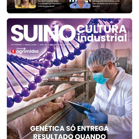
cx
Frango - Indicador
SP
R$ 7,13
kg
Frango - Indicador
SP
R$ 7,15
kg
Trigo Atacado - Regional
PR
R$ 1.414,20
t
Trigo Atacado - Regional
RS
R$ 1.314,40
t