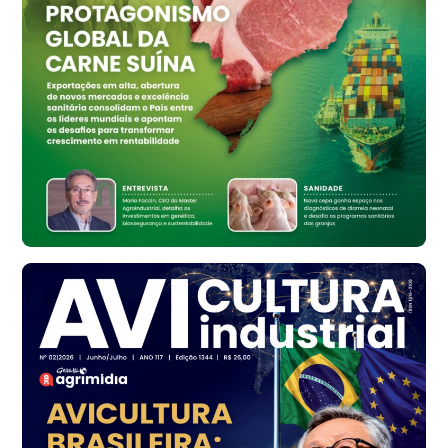
R$ 159,31
cx
Ovo Branco - Regional
Bastos (SP)
R$ 134,42
cx
Ovo Vermelho - Regional
Bastos (SP)
R$ 148,56
cx
Frango - Indicador
SP
R$ 7,16
kg
Frango - Indicador
SP
R$ 7,18
kg