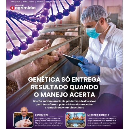
Recife (PE)
R$ 147,74
cx
Ovo Vermelho - Regional
Recife (PE)
R$ 157,72
cx