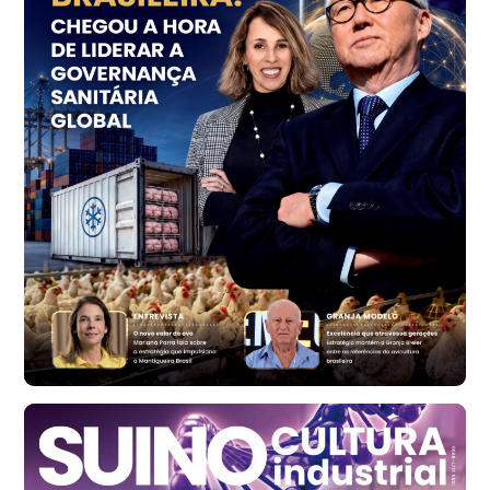
Trigo Atacado - Regional
PR
R$ 1.414,46
t
Trigo Atacado - Regional
RS
R$ 1.314,61
t
Ovo Vermelho - Regional
Vermelho
R$ 171,61
cx
Ovo Branco - Regional
Santa Maria do Jetibá (ES)
R$ 140,74
cx
Ovo Branco - Regional