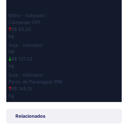
Milho - Indicador
Campinas (SP)
R$ 65,02
kg
Soja - Indicador
PR
R$ 137,33
kg
Soja - Indicador
Porto de Paranaguá (PR)
R$ 145,15
kg
Suíno Carcaça - Regional
Grande São Paulo (SP)
Relacionados
R$ 7,53
kg