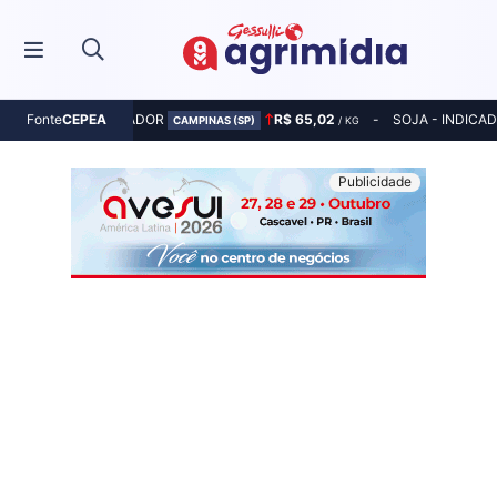
MILHO - INDICADOR
R$ 65,02
SOJA - INDICA
Fonte
CEPEA
CAMPINAS (SP)
/ KG