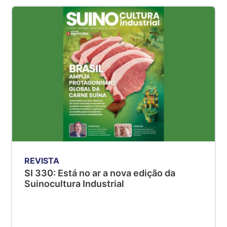
Suíno - Estadual
SP
R$ 5,06
kg
Suíno - Estadual
MG
R$ 5,04
kg
Suíno - Estadual
PR
R$ 4,51
kg
REVISTA
Suíno - Estadual
SI 330: Está no ar a nova edição da
SC
Suinocultura Industrial
R$ 4,48
kg
Suíno - Estadual