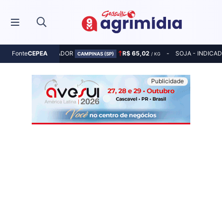
MILHO - INDICADOR
R$ 65,02
SOJA - INDICA
Fonte
CEPEA
CAMPINAS (SP)
/ KG