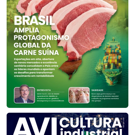
Grande São Paulo (SP)
R$ 155,59
cx
Ovo Vermelho - Regional
Vermelho
R$ 159,31
cx
Ovo Branco - Regional
Bastos (SP)
R$ 134,42
cx
Ovo Vermelho - Regional
Bastos (SP)
R$ 148,56
cx
Frango - Indicador
SP