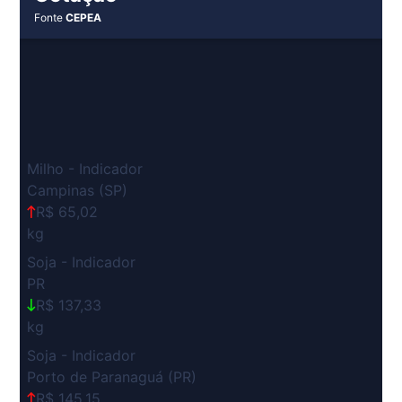
Fonte
CEPEA
Milho - Indicador
Campinas (SP)
R$ 65,02
kg
Soja - Indicador
PR
R$ 137,33
kg
Soja - Indicador
Porto de Paranaguá (PR)
R$ 145,15