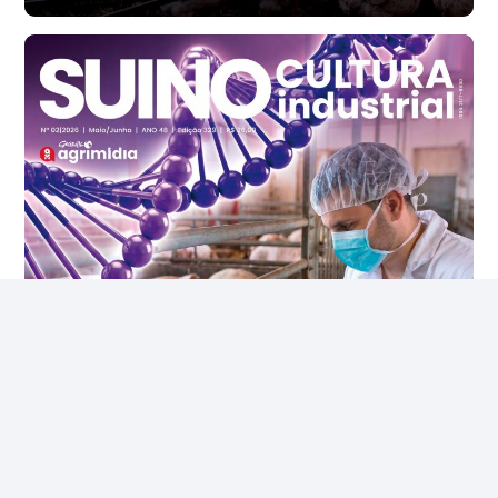
Ovo Branco - Regional
Santa Maria do Jetibá (ES)
R$ 140,74
cx
Ovo Branco - Regional
Recife (PE)
R$ 147,74
cx
Ovo Vermelho - Regional
Recife (PE)
R$ 157,72
cx