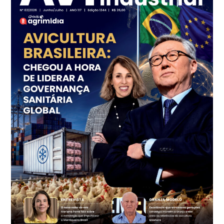
R$ 7,16
kg
Frango - Indicador
SP
R$ 7,18
kg
Trigo Atacado - Regional
PR
R$ 1.414,46
t
Trigo Atacado - Regional
RS
R$ 1.314,61
t
Ovo Vermelho - Regional
Vermelho
R$ 171,61
cx