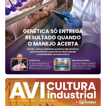
PR
R$ 1.414,20
t
Trigo Atacado - Regional
RS
R$ 1.314,40
t
Ovo Vermelho - Regional
Vermelho
R$ 171,15
cx
Ovo Branco - Regional
Santa Maria do Jetibá (ES)
R$ 139,43
cx
Ovo Branco - Regional
Recife (PE)
R$ 149,79