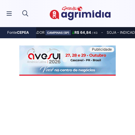
MILHO - INDICADOR
R$ 64,84
SOJA - INDICA
Fonte
CEPEA
CAMPINAS (SP)
/ KG