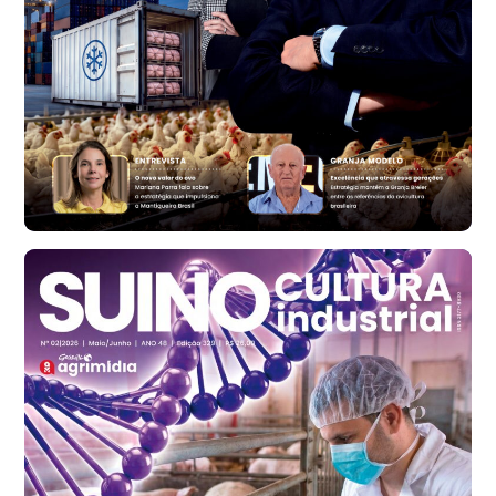
Ovo Branco - Regional
Bastos (SP)
R$ 134,40
cx
Ovo Vermelho - Regional
Bastos (SP)
R$ 147,87
cx
Frango - Indicador
SP
R$ 7,13
kg
Frango - Indicador
SP
R$ 7,15
kg
Trigo Atacado - Regional