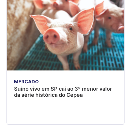
R$ 5,08
kg
Suíno - Estadual
MG
R$ 5,05
kg
Suíno - Estadual
PR
R$ 4,53
kg
MERCADO
Suíno - Estadual
Suíno vivo em SP cai ao 3º menor valor
SC
da série histórica do Cepea
R$ 4,48
kg
Suíno - Estadual
RS
R$ 4,63