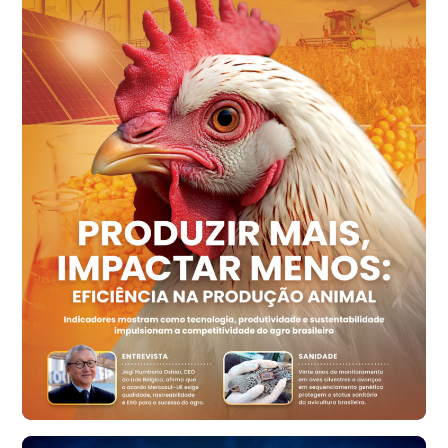
cx
Ovo Vermelho - Regional
Recife (PE)
R$ 158,77
cx