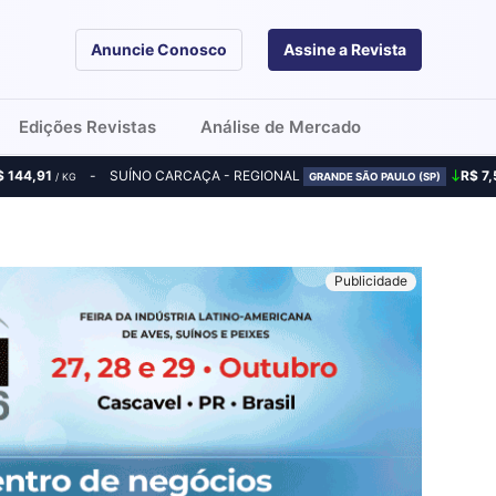
Anuncie Conosco
Assine a Revista
Edições Revistas
Análise de Mercado
$ 144,91
SUÍNO CARCAÇA - REGIONAL
R$ 7,
/ KG
GRANDE SÃO PAULO (SP)