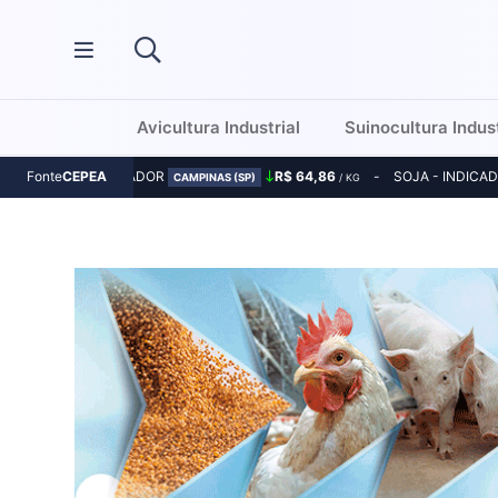
Avicultura Industrial
Suinocultura Indust
MILHO - INDICADOR
R$ 64,86
SOJA - INDICA
Fonte
CEPEA
CAMPINAS (SP)
/ KG