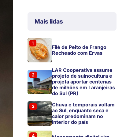
Mais lidas
1
Filé de Peito de Frango
Recheado com Ervas
LAR Cooperativa assume
2
projeto de suinocultura e
projeta aportar centenas
de milhões em Laranjeiras
do Sul (PR)
Chuva e temporais voltam
3
ao Sul, enquanto seca e
calor predominam no
interior do país
4
Mapeamento digital vira