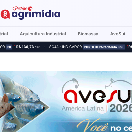
rial
Aquicultura Industrial
Biomassa
AveSui
DOR
R$ 136,73
SOJA - INDICADOR
R
PR
/ KG
PORTO DE PARANAGUÁ (PR)