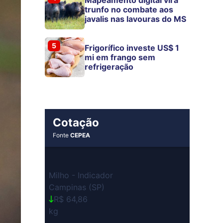
trunfo no combate aos
javalis nas lavouras do MS
5
Frigorífico investe US$ 1
mi em frango sem
refrigeração
Cotação
Fonte
CEPEA
Milho - Indicador
Campinas (SP)
R$ 64,86
kg