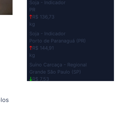
Soja - Indicador
PR
R$ 136,73
kg
Soja - Indicador
Porto de Paranaguá (PR)
R$ 144,91
kg
Suíno Carcaça - Regional
Grande São Paulo (SP)
R$ 7,53
kg
Suíno - Estadual
elos
SP
R$ 5,08
kg
Suíno - Estadual
MG