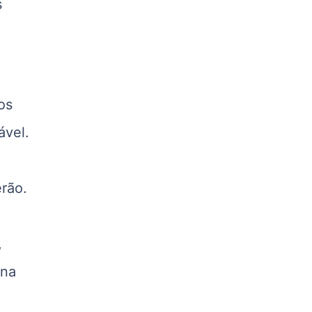
s
R$ 5,07
kg
Suíno - Estadual
PR
R$ 4,53
os
kg
Suíno - Estadual
ável.
SC
R$ 4,50
kg
rão.
Suíno - Estadual
RS
R$ 4,63
,
kg
 na
Ovo Branco - Regional
Grande São Paulo (SP)
R$ 142,62