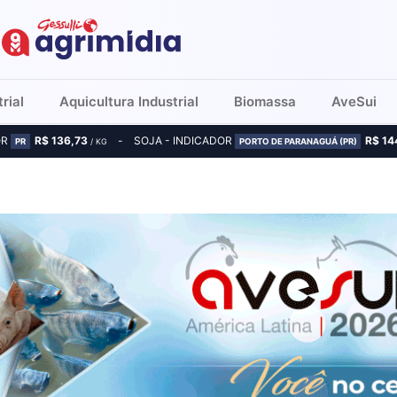
rial
Aquicultura Industrial
Biomassa
AveSui
OR
R$ 136,73
SOJA - INDICADOR
R$ 14
PR
/ KG
PORTO DE PARANAGUÁ (PR)