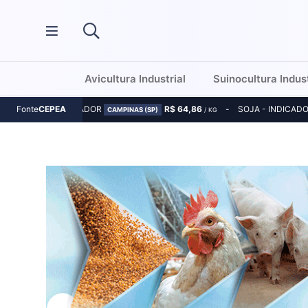
Avicultura Industrial
Suinocultura Indust
MILHO - INDICADOR
R$ 64,86
SOJA - INDICAD
Fonte
CEPEA
CAMPINAS (SP)
/ KG