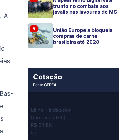
trunfo no combate aos
javalis nas lavouras do MS
. A
5
União Europeia bloqueia
compras de carne
brasileira até 2028
io
eias
Cotação
Fonte
CEPEA
 Bas-
ue
Milho - Indicador
Campinas (SP)
os
R$ 64,86
 a
kg