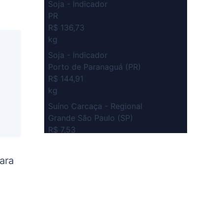
Soja - Indicador
PR
R$ 136,73
kg
Soja - Indicador
Porto de Paranaguá (PR)
R$ 144,91
kg
Suíno Carcaça - Regional
Grande São Paulo (SP)
R$ 7,53
kg
Suíno - Estadual
ara
SP
R$ 5,08
kg
Suíno - Estadual
MG