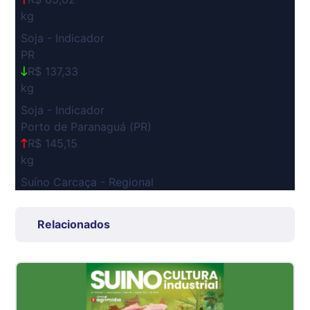
kg
Soja - Indicador
PR
R$ 137,33
kg
Soja - Indicador
Porto de Paranaguá (PR)
R$ 145,15
kg
Suíno Carcaça - Regional
Grande São Paulo (SP)
R$ 7,53
Relacionados
kg
Suíno - Estadual
SP
R$ 5,06
kg