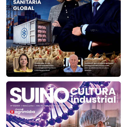
Trigo Atacado - Regional
RS
R$ 1.314,61
t
Ovo Vermelho - Regional
Vermelho
R$ 171,61
cx
Ovo Branco - Regional
Santa Maria do Jetibá (ES)
R$ 140,74
cx
Ovo Branco - Regional
Recife (PE)
R$ 147,74
cx
Ovo Vermelho - Regional