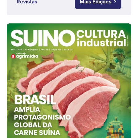
Revistas
Mais Edições
Grande São Paulo (SP)
R$ 142,87
cx
Ovo Branco - Regional
Branco
R$ 145,34
cx
Ovo Vermelho - Regional
Grande São Paulo (SP)
R$ 155,59
cx
Ovo Vermelho - Regional
Vermelho
R$ 159,31
cx
Ovo Branco - Regional
Bastos (SP)