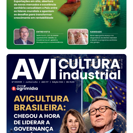
R$ 134,42
cx
Ovo Vermelho - Regional
Bastos (SP)
R$ 148,56
cx
Frango - Indicador
SP
R$ 7,16
kg
Frango - Indicador
SP
R$ 7,18
kg
Trigo Atacado - Regional
PR
R$ 1.414,46
t