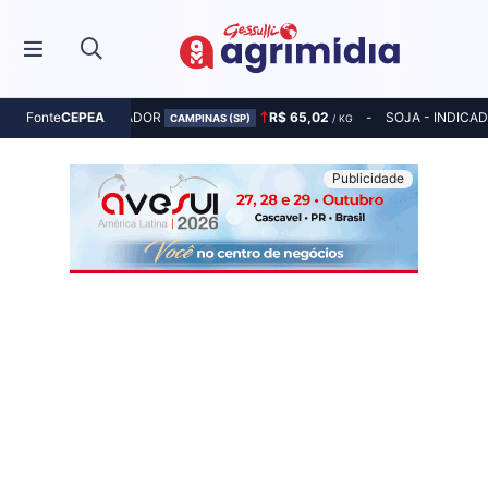
MILHO - INDICADOR
R$ 65,02
SOJA - INDICA
Fonte
CEPEA
CAMPINAS (SP)
/ KG