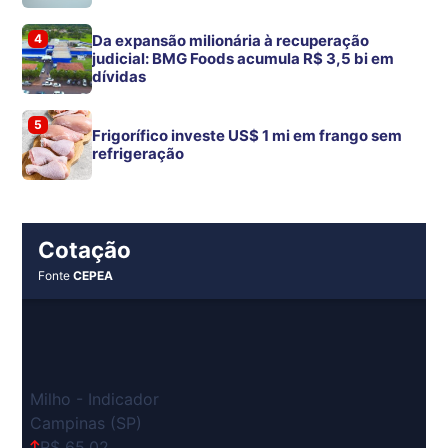
4
Da expansão milionária à recuperação
judicial: BMG Foods acumula R$ 3,5 bi em
dívidas
5
Frigorífico investe US$ 1 mi em frango sem
refrigeração
Cotação
Fonte
CEPEA
Milho - Indicador
Campinas (SP)
R$ 65,02