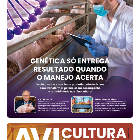
Recife (PE)
R$ 157,72
cx