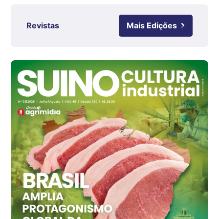
kg
Revistas
Mais Edições
Ovo Branco - Regional
Grande São Paulo (SP)
R$ 142,87
cx
Ovo Branco - Regional
Branco
R$ 145,34
cx
Ovo Vermelho - Regional
Grande São Paulo (SP)
R$ 155,59
cx
Ovo Vermelho - Regional
Vermelho
R$ 159,31
cx