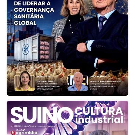
PR
R$ 1.414,46
t
Trigo Atacado - Regional
RS
R$ 1.314,61
t
Ovo Vermelho - Regional
Vermelho
R$ 171,61
cx
Ovo Branco - Regional
Santa Maria do Jetibá (ES)
R$ 140,74
cx
Ovo Branco - Regional
Recife (PE)