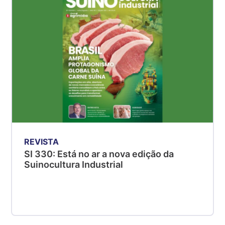
SP
R$ 5,06
kg
Suíno - Estadual
MG
R$ 5,04
kg
Suíno - Estadual
PR
R$ 4,51
kg
REVISTA
Suíno - Estadual
SI 330: Está no ar a nova edição da
SC
Suinocultura Industrial
R$ 4,48
kg
Suíno - Estadual
RS
R$ 4,61