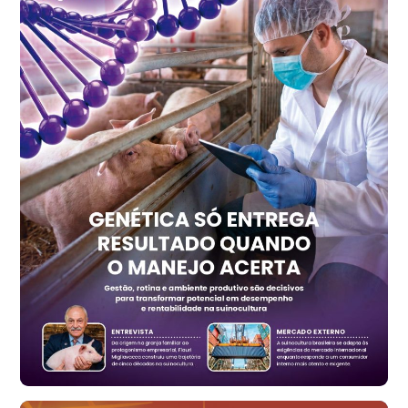
R$ 147,74
cx
Ovo Vermelho - Regional
Recife (PE)
R$ 157,72
cx