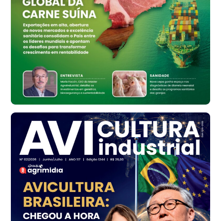
Ovo Branco - Regional
Bastos (SP)
R$ 134,42
cx
Ovo Vermelho - Regional
Bastos (SP)
R$ 148,56
cx
Frango - Indicador
SP
R$ 7,16
kg
Frango - Indicador
SP
R$ 7,18
kg
Trigo Atacado - Regional