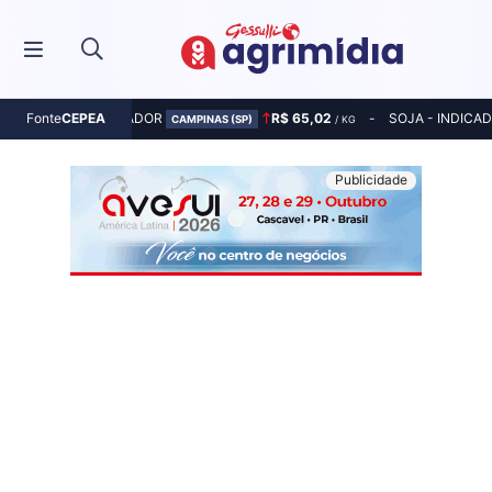
MILHO - INDICADOR
R$ 65,02
SOJA - INDICA
Fonte
CEPEA
CAMPINAS (SP)
/ KG