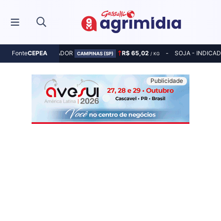
MILHO - INDICADOR
R$ 65,02
SOJA - INDICA
Fonte
CEPEA
CAMPINAS (SP)
/ KG