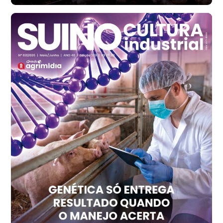
Ovo Branco - Regional
Santa Maria do Jetibá (ES)
R$ 140,74
cx
Ovo Branco - Regional
Recife (PE)
R$ 147,74
cx
Ovo Vermelho - Regional
Recife (PE)
R$ 157,72
cx