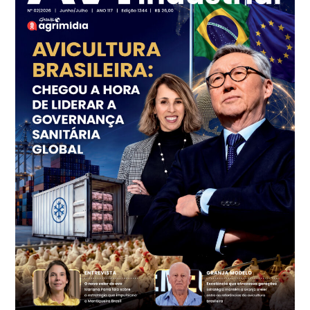
kg
Frango - Indicador
SP
R$ 7,18
kg
Trigo Atacado - Regional
PR
R$ 1.414,46
t
Trigo Atacado - Regional
RS
R$ 1.314,61
t
Ovo Vermelho - Regional
Vermelho
R$ 171,61
cx