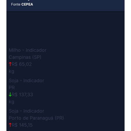
Fonte
CEPEA
Milho - Indicador
Campinas (SP)
R$ 65,02
kg
Soja - Indicador
PR
R$ 137,33
kg
Soja - Indicador
Porto de Paranaguá (PR)
R$ 145,15