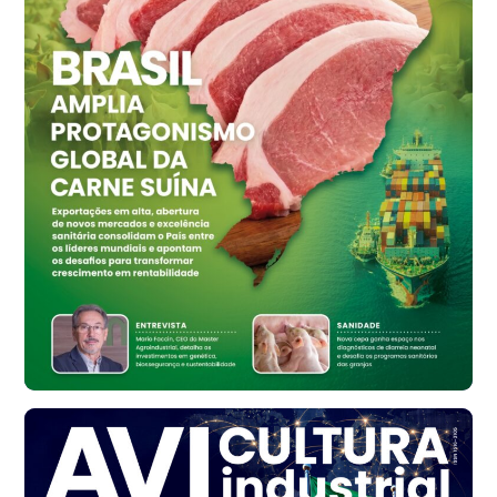
R$ 155,59
cx
Ovo Vermelho - Regional
Vermelho
R$ 159,31
cx
Ovo Branco - Regional
Bastos (SP)
R$ 134,42
cx
Ovo Vermelho - Regional
Bastos (SP)
R$ 148,56
cx
Frango - Indicador
SP
R$ 7,16