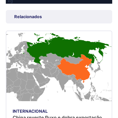
kg
Suíno Carcaça - Regional
Grande São Paulo (SP)
Relacionados
R$ 7,53
kg
Suíno - Estadual
SP
R$ 5,06
kg
Suíno - Estadual
MG
R$ 5,04
kg
Suíno - Estadual
PR
R$ 4,51
kg
INTERNACIONAL
China reverte fluxo e dobra exportação