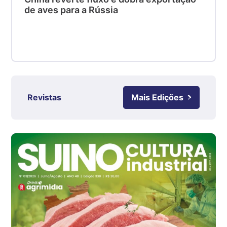
Suíno - Estadual
de aves para a Rússia
SC
R$ 4,48
kg
Suíno - Estadual
RS
R$ 4,61
kg
Revistas
Mais Edições
Ovo Branco - Regional
Grande São Paulo (SP)
R$ 142,87
cx
Ovo Branco - Regional
Branco
R$ 145,34
cx
Ovo Vermelho - Regional
Grande São Paulo (SP)