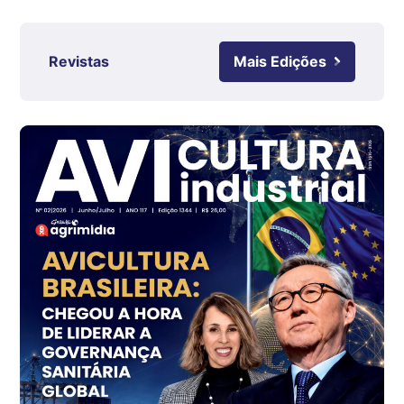
R$ 4,63
kg
Revistas
Mais Edições
Ovo Branco - Regional
Grande São Paulo (SP)
R$ 142,87
cx
Ovo Branco - Regional
Branco
R$ 145,34
cx
Ovo Vermelho - Regional
Grande São Paulo (SP)
R$ 155,59
cx
Ovo Vermelho - Regional
Vermelho
R$ 159,31