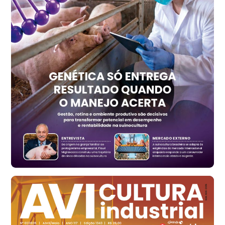
Trigo Atacado - Regional
PR
R$ 1.414,20
t
Trigo Atacado - Regional
RS
R$ 1.314,40
t
Ovo Vermelho - Regional
Vermelho
R$ 171,15
cx
Ovo Branco - Regional
Santa Maria do Jetibá (ES)
R$ 139,43
cx
Ovo Branco - Regional
Recife (PE)