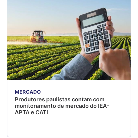
SP
R$ 5,08
kg
Suíno - Estadual
MG
R$ 5,05
kg
Suíno - Estadual
PR
R$ 4,53
kg
MERCADO
Suíno - Estadual
Produtores paulistas contam com
SC
monitoramento de mercado do IEA-
R$ 4,48
APTA e CATI
kg
Suíno - Estadual
RS