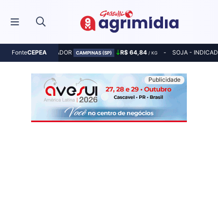
MILHO - INDICADOR
R$ 64,84
SOJA - INDICA
Fonte
CEPEA
CAMPINAS (SP)
/ KG