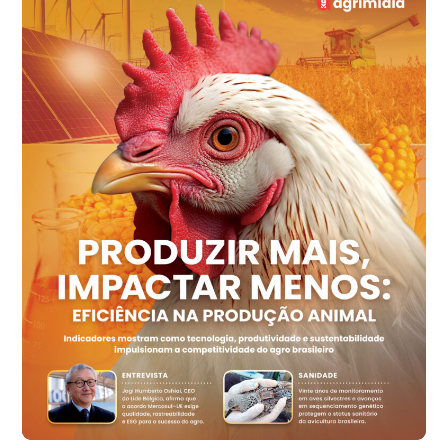
R$ 149,79
cx
Ovo Vermelho - Regional
Recife (PE)
R$ 158,77
cx