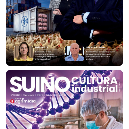
cx
Ovo Branco - Regional
Bastos (SP)
R$ 134,40
cx
Ovo Vermelho - Regional
Bastos (SP)
R$ 147,87
cx
Frango - Indicador
SP
R$ 7,13
kg
Frango - Indicador
SP
R$ 7,15
kg