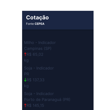
Cotação
Fonte
CEPEA
Milho - Indicador
Campinas (SP)
R$ 65,02
kg
Soja - Indicador
PR
R$ 137,33
kg
Soja - Indicador
Porto de Paranaguá (PR)
R$ 145,15