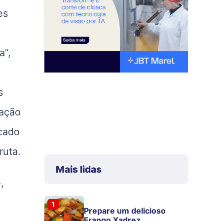
es
a”,
s
iação
rcado
ruta.
Mais lidas
,
1
Prepare um delicioso
Frango Xadrez