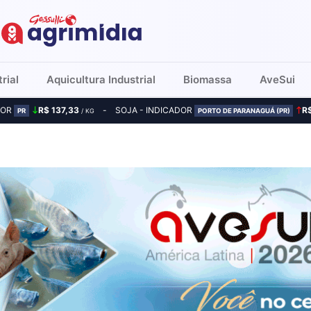
rial
Aquicultura Industrial
Biomassa
AveSui
DOR
R$ 137,33
SOJA - INDICADOR
R
PR
/ KG
PORTO DE PARANAGUÁ (PR)