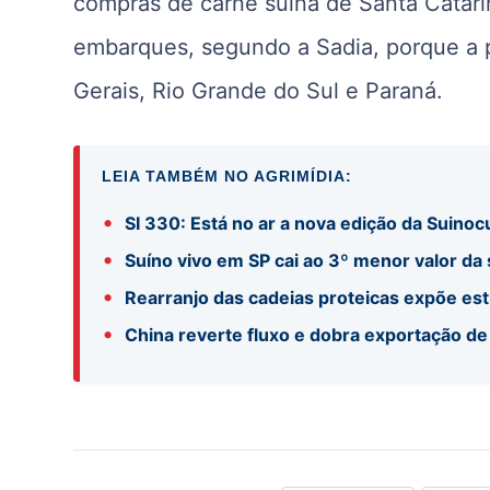
compras de carne suína de Santa Catarin
embarques, segundo a Sadia, porque a 
Gerais, Rio Grande do Sul e Paraná.
LEIA TAMBÉM NO AGRIMÍDIA:
•
SI 330: Está no ar a nova edição da Suinocu
•
Suíno vivo em SP cai ao 3º menor valor da
•
Rearranjo das cadeias proteicas expõe es
•
China reverte fluxo e dobra exportação de