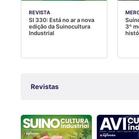
REVISTA
MER
SI 330: Está no ar a nova
Suíno
edição da Suinocultura
3º me
Industrial
hist
Revistas