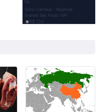
kg
Suíno Carcaça - Regional
Grande São Paulo (SP)
R$ 7,53
kg
Suíno - Estadual
SP
R$ 5,06
kg
Suíno - Estadual
MG
R$ 5,04
kg
Suíno - Estadual
PR
R$ 4,51
kg