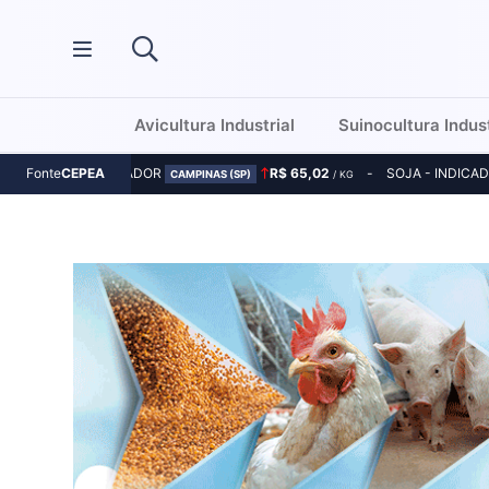
Avicultura Industrial
Suinocultura Indust
MILHO - INDICADOR
R$ 65,02
SOJA - INDICA
Fonte
CEPEA
CAMPINAS (SP)
/ KG