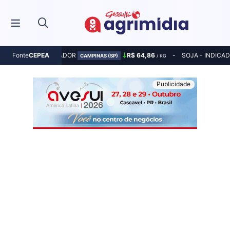
MILHO - INDICADOR
R$ 64,86
SOJA - INDICA
Fonte
CEPEA
CAMPINAS (SP)
/ KG