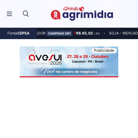
MILHO - INDICADOR
R$ 65,02
SOJA - INDICA
Fonte
CEPEA
CAMPINAS (SP)
/ KG