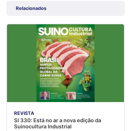
Grande São Paulo (SP)
Relacionados
R$ 7,53
kg
Suíno - Estadual
SP
R$ 5,06
kg
Suíno - Estadual
MG
R$ 5,04
kg
Suíno - Estadual
PR
R$ 4,51
kg
REVISTA
Suíno - Estadual
SI 330: Está no ar a nova edição da
SC
Suinocultura Industrial