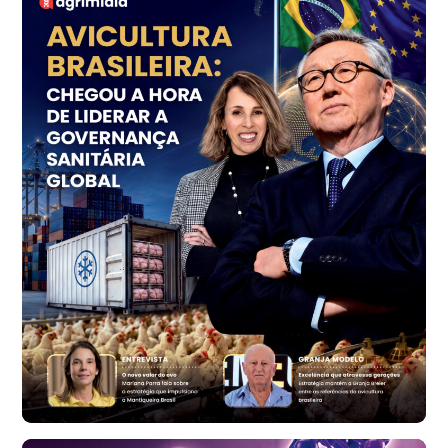
SP
R$ 7,18
kg
Trigo Atacado - Regional
PR
R$ 1.414,46
t
Trigo Atacado - Regional
RS
R$ 1.314,61
t
Ovo Vermelho - Regional
Vermelho
R$ 171,61
cx
Ovo Branco - Regional
Santa Maria do Jetibá (ES)