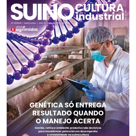
R$ 140,74
cx
Ovo Branco - Regional
Recife (PE)
R$ 147,74
cx
Ovo Vermelho - Regional
Recife (PE)
R$ 157,72
cx