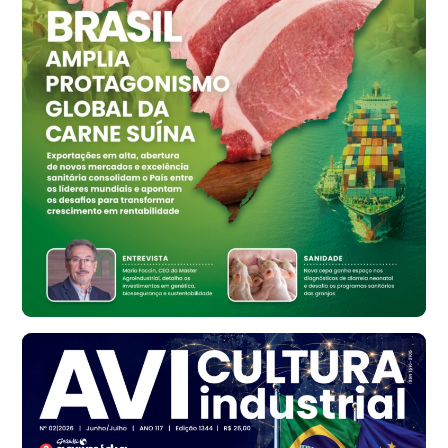
Ovo Vermelho - Regional
Vermelho
R$ 159,31
cx
Ovo Branco - Regional
Bastos (SP)
R$ 134,42
cx
Ovo Vermelho - Regional
Bastos (SP)
R$ 148,56
cx
Frango - Indicador
SP
R$ 7,16
kg
Frango - Indicador