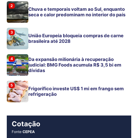
2
Chuva e temporais voltam ao Sul, enquanto
seca e calor predominam no interior do país
3
União Europeia bloqueia compras de carne
brasileira até 2028
4
Da expansão milionária à recuperação
judicial: BMG Foods acumula R$ 3,5 bi em
dívidas
5
Frigorífico investe US$ 1 mi em frango sem
refrigeração
Cotação
Fonte
CEPEA