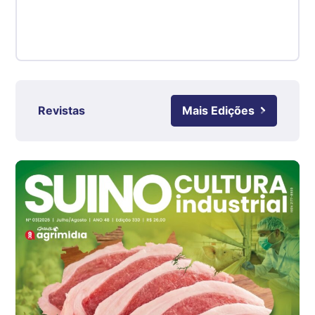
R$ 4,48
kg
Suíno - Estadual
RS
R$ 4,61
kg
Revistas
Mais Edições
Ovo Branco - Regional
Grande São Paulo (SP)
R$ 142,87
cx
Ovo Branco - Regional
Branco
R$ 145,34
cx
Ovo Vermelho - Regional
Grande São Paulo (SP)
R$ 155,59
cx