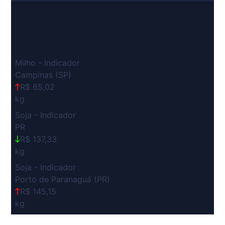
Milho - Indicador
Campinas (SP)
R$ 65,02
kg
Soja - Indicador
PR
R$ 137,33
kg
Soja - Indicador
Porto de Paranaguá (PR)
R$ 145,15
kg
Suíno Carcaça - Regional